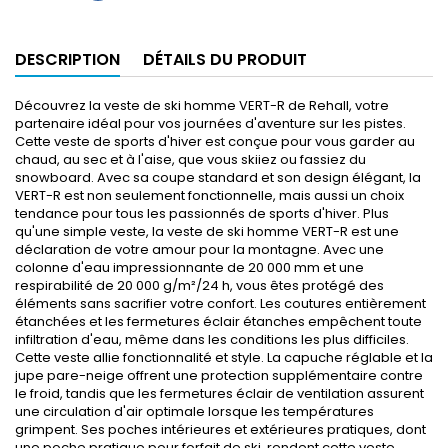
DESCRIPTION
DÉTAILS DU PRODUIT
Découvrez la veste de ski homme VERT-R de Rehall, votre
partenaire idéal pour vos journées d'aventure sur les pistes.
Cette veste de sports d'hiver est conçue pour vous garder au
chaud, au sec et à l'aise, que vous skiiez ou fassiez du
snowboard. Avec sa coupe standard et son design élégant, la
VERT-R est non seulement fonctionnelle, mais aussi un choix
tendance pour tous les passionnés de sports d'hiver. Plus
qu'une simple veste, la veste de ski homme VERT-R est une
déclaration de votre amour pour la montagne. Avec une
colonne d'eau impressionnante de 20 000 mm et une
respirabilité de 20 000 g/m²/24 h, vous êtes protégé des
éléments sans sacrifier votre confort. Les coutures entièrement
étanchées et les fermetures éclair étanches empêchent toute
infiltration d'eau, même dans les conditions les plus difficiles.
Cette veste allie fonctionnalité et style. La capuche réglable et la
jupe pare-neige offrent une protection supplémentaire contre
le froid, tandis que les fermetures éclair de ventilation assurent
une circulation d'air optimale lorsque les températures
grimpent. Ses poches intérieures et extérieures pratiques, dont
une poche pratique pour forfait de ski, rendent cette veste