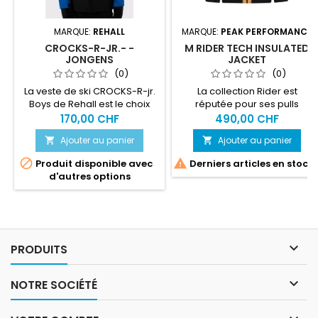
MARQUE:
REHALL
MARQUE:
PEAK PERFORMANCE
CROCKS-R-JR.- -
M RIDER TECH INSULATED
JONGENS
JACKET
WINTERSPORTJAS
(0)
(0)
La veste de ski CROCKS-R-jr.
La collection Rider est
Boys de Rehall est le choix
réputée pour ses pulls
idéal pour les jeunes
confortables : découvrez la
170,00 CHF
490,00 CHF
aventuriers prêts à affronter
version veste de ski
Ajouter au panier
Ajouter au panier


les montagnes en hiver.
rembourrée.
Cette veste de sports d'hiver


Produit disponible avec
Derniers articles en stock
est conçue pour garder les
d'autres options
garçons au chaud, au sec et
à l'aise pendant leurs
activités préférées, comme
le ski et le snowboard. Avec
sa coupe normale et son
look robuste, cette veste est

PRODUITS
non...

NOTRE SOCIÉTÉ