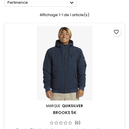

Pertinence
Affichage 1-1 de 1 article(s)
favorite_border
MARQUE:
QUIKSILVER
BROOKS 5K
(0)