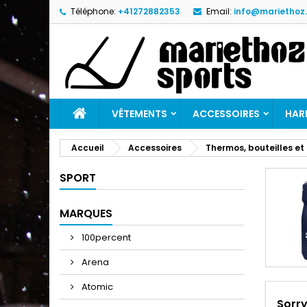
Téléphone:
+41272882353
Email:
info@mariethoz
M
(
C
C
add_circle_outline
((
Vo
No
d'e
VÊTEMENTS
ACCESSOIRES
HAR
Accueil
Accessoires
Thermos, bouteilles et
SPORT
MARQUES
100percent
Arena
Atomic
Sorry