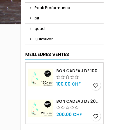
Peak Performance
pit
quad
Quiksilver
MEILLEURES VENTES
BON CADEAU DE 100.- CHF
100,00 CHF
favorite_border
BON CADEAU DE 200.- CHF
200,00 CHF
favorite_border