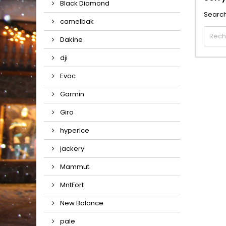
Black Diamond
Search
camelbak
Dakine
dji
Evoc
Garmin
Giro
hyperice
jackery
Mammut
MntFort
New Balance
pale