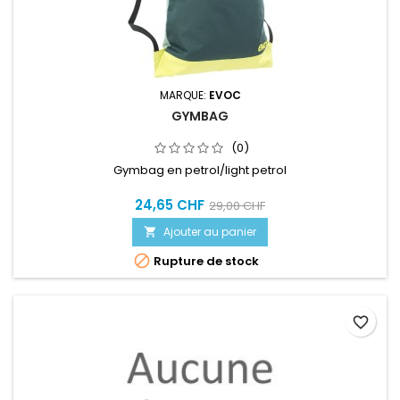
MARQUE:
EVOC
GYMBAG
(0)
Gymbag en petrol/light petrol
24,65 CHF
29,00 CHF
Ajouter au panier


Rupture de stock
favorite_border