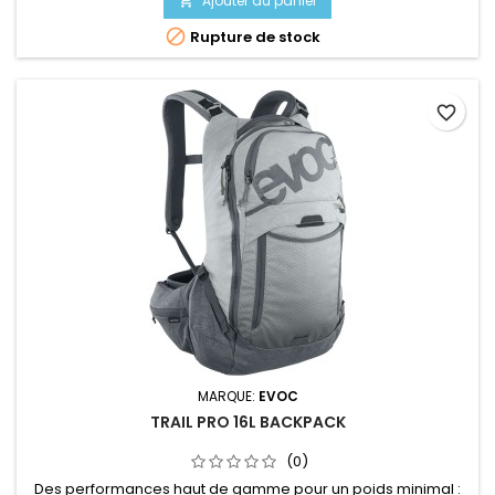
Ajouter au panier


Rupture de stock
favorite_border
MARQUE:
EVOC
TRAIL PRO 16L BACKPACK
(0)
Des performances haut de gamme pour un poids minimal :