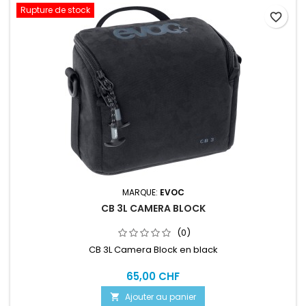
Rupture de stock
favorite_border
MARQUE:
EVOC
CB 3L CAMERA BLOCK
(0)
CB 3L Camera Block en black
65,00 CHF
Ajouter au panier
