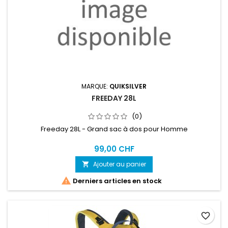
MARQUE:
QUIKSILVER
FREEDAY 28L
(0)
Freeday 28L - Grand sac à dos pour Homme
99,00 CHF
Ajouter au panier


Derniers articles en stock
favorite_border