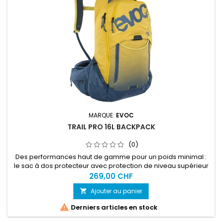
MARQUE:
EVOC
TRAIL PRO 16L BACKPACK
(0)
Des performances haut de gamme pour un poids minimal :
le sac à dos protecteur avec protection de niveau supérieur
(niveau 2) assure des performances et un confort maximum
269,00 CHF
grâce à sa coupe sportive et compacte et à son soutien
Ajouter au panier

sans compromis. Idéal pour les excursions d'une journée ou
les randonnées prolongées.

Derniers articles en stock