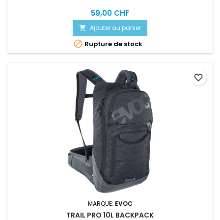
59,00 CHF
Ajouter au panier


Rupture de stock
favorite_border
MARQUE:
EVOC
TRAIL PRO 10L BACKPACK