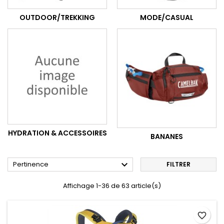
OUTDOOR/TREKKING
MODE/CASUAL
HYDRATION & ACCESSOIRES
BANANES

Pertinence
FILTRER
Affichage 1-36 de 63 article(s)
favorite_border