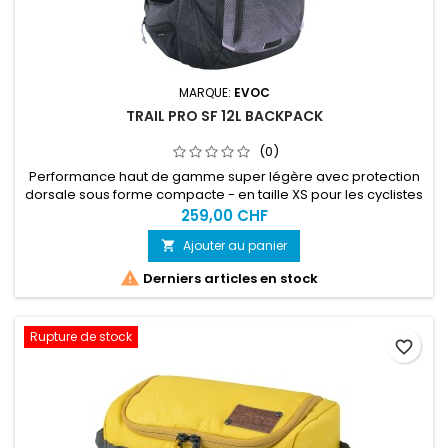
MARQUE:
EVOC
TRAIL PRO SF 12L BACKPACK
(0)
Performance haut de gamme super légère avec protection
dorsale sous forme compacte - en taille XS pour les cyclistes
avec un dos court. Le sac à dos protecteur TRAIL PRO SF 12 est
259,00 CHF
le compagnon idéal des vététistes ambitieux et brille sur les
Ajouter au panier

sentiers par sa combinaison d'un maintien sans compromis,
d'un confort maximal et d'une protection maximale. La...

Derniers articles en stock
Rupture de stock
favorite_border