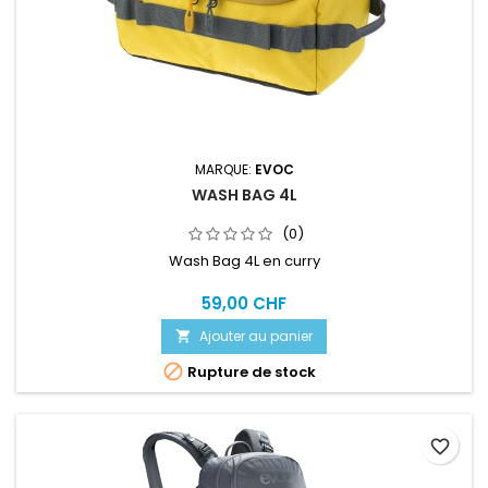
MARQUE:
EVOC
WASH BAG 4L
(0)
Wash Bag 4L en curry
59,00 CHF
Ajouter au panier


Rupture de stock
favorite_border