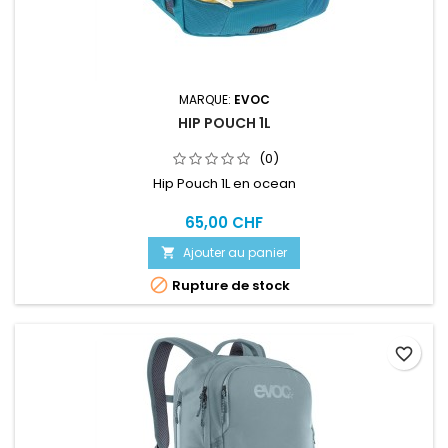
MARQUE:
EVOC
HIP POUCH 1L
(0)
Hip Pouch 1L en ocean
65,00 CHF
Ajouter au panier


Rupture de stock
favorite_border