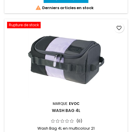

Derniers articles en stock
Rupture de stock
favorite_border
MARQUE:
EVOC
WASH BAG 4L
(0)
Wash Bag 4L en multicolour 21