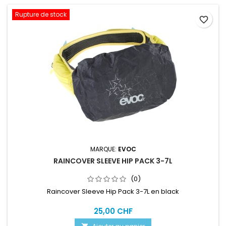
Rupture de stock
favorite_border
MARQUE:
EVOC
RAINCOVER SLEEVE HIP PACK 3-7L
(0)
Raincover Sleeve Hip Pack 3-7L en black
25,00 CHF