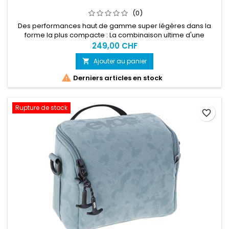
(0)
Des performances haut de gamme super légères dans la
forme la plus compacte : La combinaison ultime d'une
protection maximale (niveau 2) et d'un soutien dorsal
249,00 CHF
optimal en fait le sac à dos protecteur parfait pour les
Ajouter au panier

courses ou les randonnées ambitieuses.

Derniers articles en stock
Rupture de stock
favorite_border