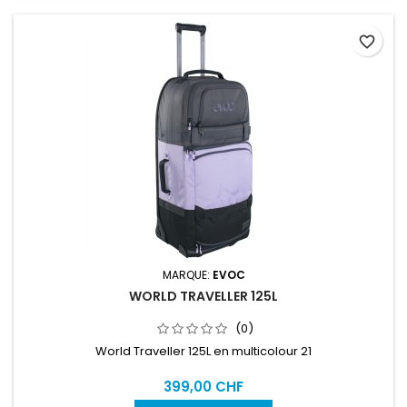
favorite_border
MARQUE:
EVOC
WORLD TRAVELLER 125L
(0)
World Traveller 125L en multicolour 21
399,00 CHF