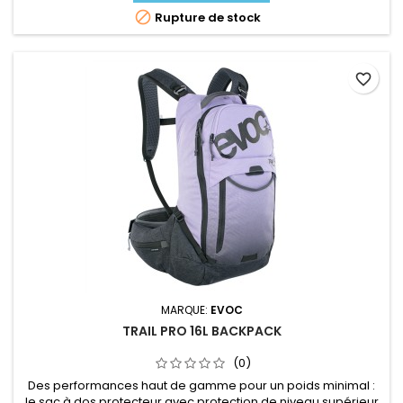

Rupture de stock
favorite_border
MARQUE:
EVOC
TRAIL PRO 16L BACKPACK
(0)
Des performances haut de gamme pour un poids minimal :
le sac à dos protecteur avec protection de niveau supérieur