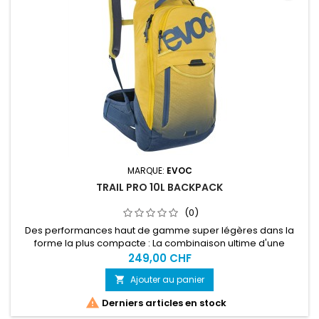
MARQUE:
EVOC
TRAIL PRO 10L BACKPACK
(0)
Des performances haut de gamme super légères dans la
forme la plus compacte : La combinaison ultime d'une
protection maximale (niveau 2) et d'un soutien dorsal
249,00 CHF
optimal en fait le sac à dos protecteur parfait pour les
Ajouter au panier

courses ou les randonnées ambitieuses.

Derniers articles en stock