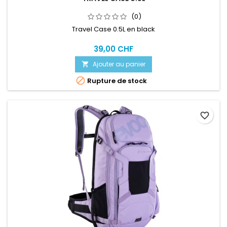
(0)
Travel Case 0.5L en black
39,00 CHF
Ajouter au panier


Rupture de stock
favorite_border