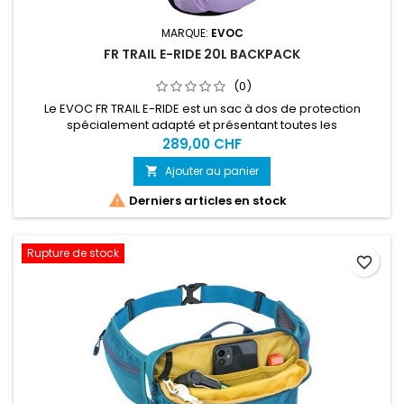
MARQUE:
EVOC
FR TRAIL E-RIDE 20L BACKPACK
(0)
Le EVOC FR TRAIL E-RIDE est un sac à dos de protection
spécialement adapté et présentant toutes les
caractéristiques nécessaires à la pratique du mountainbike
289,00 CHF
électrique. Pour le nouveau segment des E-Bikes, nous
Ajouter au panier

avons investi notre expérience dans le développement de
sacs à dos sophistiqués afin de concevoir un sac spécial E-

Derniers articles en stock
Bike. Avec anneau porte-clés...
Rupture de stock
favorite_border