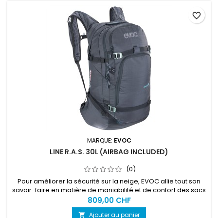
favorite_border
MARQUE:
EVOC
LINE R.A.S. 30L (AIRBAG INCLUDED)
(0)
Pour améliorer la sécurité sur la neige, EVOC allie tout son
savoir-faire en matière de maniabilité et de confort des sacs
à dos pour son LINE R.A.S. : sac à dos avec airbag spécial
809,00 CHF
avalanches compatible avec la pratique du freeride et les
Ajouter au panier

sorties à la campagne.