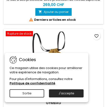
(niveau 2) assure des performances et un confort maximum
269,00 CHF
grâce à sa coupe sportive et compacte et à son soutien
Ajouter au panier

sans compromis. Idéal pour les excursions d'une journée ou
les randonnées prolongées.

Derniers articles en stock
Rupture de stock
favorite_border
Cookies
Ce magasin utilise des cookies pour améliorer
votre expérience de navigation.
Pour plus d'informations, consultez notre
Politique de confidentialité
.
Sortie
J'accepte
MARQUE:
EVOC
GYMBAG