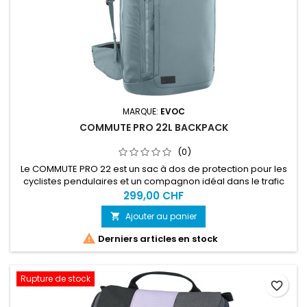
MARQUE:
EVOC
COMMUTE PRO 22L BACKPACK
(0)
Le COMMUTE PRO 22 est un sac à dos de protection pour les
cyclistes pendulaires et un compagnon idéal dans le trafic
urbain. Sa protection dorsale intégrée LITESHIELD PLUS,
299,00 CHF
particulièrement légère et flexible, dispose d'une excellente
Ajouter au panier

absorption des chocs (certifiée selon EN 1621-2 ; niveau 2) et
protège une grande partie de la colonne vertébrale en cas...

Derniers articles en stock
Rupture de stock
favorite_border