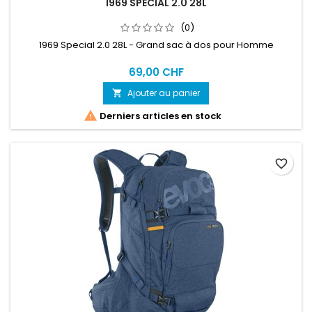
1969 SPECIAL 2.0 28L
(0)
1969 Special 2.0 28L - Grand sac à dos pour Homme
69,00 CHF
Ajouter au panier


Derniers articles en stock
favorite_border