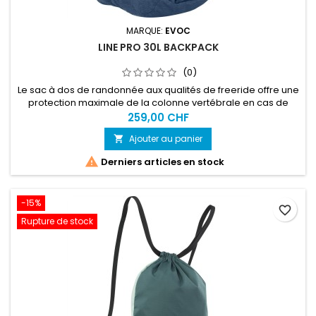
MARQUE:
EVOC
LINE PRO 30L BACKPACK
(0)
Le sac à dos de randonnée aux qualités de freeride offre une
protection maximale de la colonne vertébrale en cas de
chute grâce à la technologie de protection LITESHIELD PLUS. À
259,00 CHF
la montée, le LINE PRO soulage la pression sur le dos grâce à
Ajouter au panier

une répartition uniforme du poids sur les épaules et les
hanches, tandis qu'à la descente, il s'assoit sans glisser.

Derniers articles en stock
-15%
favorite_border
Rupture de stock