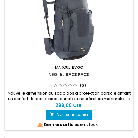
MARQUE:
EVOC
NEO 16L BACKPACK
(0)
Nouvelle dimension du sac à dos à protection dorsale offrant
un confort de port exceptionnel et une aération maximale. Le
concept révolutionnaire de la protection dorsale AIRSHIELD
299,00 CHF
est le résultat de 10 années d’expérience dans la technologie
Ajouter au panier

des protections dorsales, alliant les normes les plus élevées
en matière de sécurité au confort de port maximal...

Derniers articles en stock