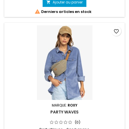
Ajouter au panier


Derniers articles en stock
favorite_border
MARQUE:
ROXY
PARTY WAVES
(0)