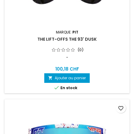
MARQUE:
PIT
THE LIFT-OFFS THE 93' DUSK
(0)
-
100,18 CHF
Ajouter au panier


En stock
favorite_border