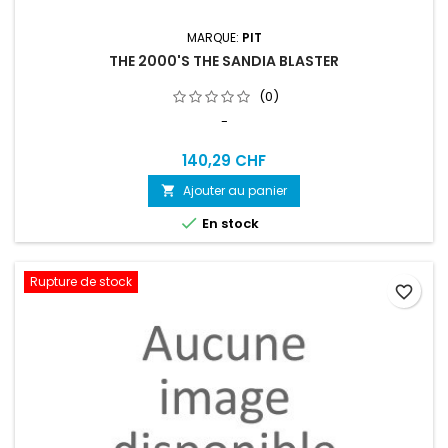
MARQUE:
PIT
THE 2000'S THE SANDIA BLASTER
(0)
-
140,29 CHF
Ajouter au panier


En stock
Rupture de stock
favorite_border