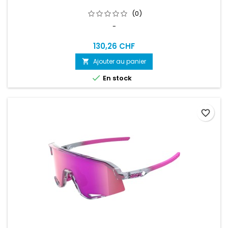
(0)
-
130,26 CHF
Ajouter au panier


En stock
favorite_border