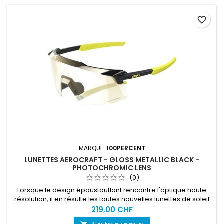
favorite_border
MARQUE:
100PERCENT
LUNETTES AEROCRAFT - GLOSS METALLIC BLACK -
PHOTOCHROMIC LENS
(0)
Lorsque le design époustouflant rencontre l'optique haute
résolution, il en résulte les toutes nouvelles lunettes de soleil
Aerocraft Performance. Élevez votre expérience de
219,00 CHF
performance à un nouveau niveau avec une lentille Freeform