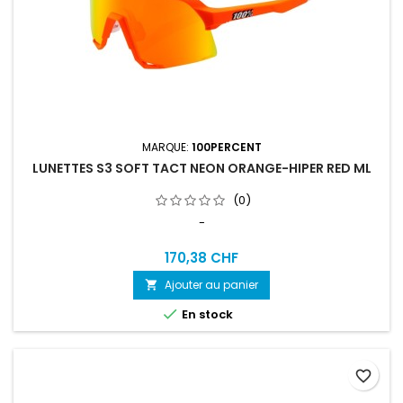
MARQUE:
100PERCENT
LUNETTES S3 SOFT TACT NEON ORANGE-HIPER RED ML
(0)
-
170,38 CHF
Ajouter au panier


En stock
favorite_border