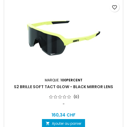
favorite_border
MARQUE:
100PERCENT
S2 BRILLE SOFT TACT GLOW - BLACK MIRROR LENS
(0)
-
160,34 CHF
Ajouter au panier
