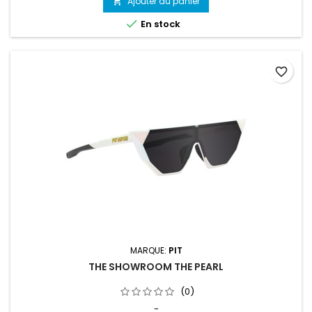
Ajouter au panier

monofocale et un design sans monture, conçu pour offrir un
champ de vision vraiment impressionnant.

En stock
favorite_border
MARQUE:
PIT
THE SHOWROOM THE PEARL
(0)
-