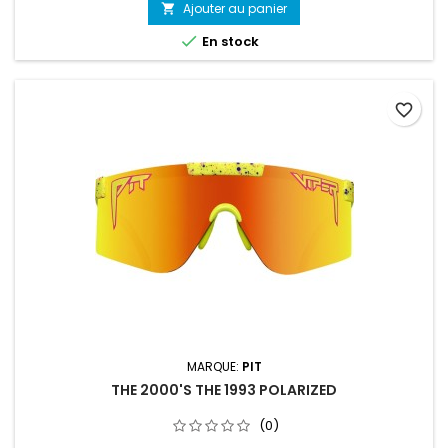
Ajouter au panier


En stock
favorite_border
MARQUE:
PIT
THE 2000'S THE 1993 POLARIZED
(0)