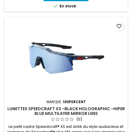

En stock
favorite_border
MARQUE:
100PERCENT
LUNETTES SPEEDCRAFT XS -BLACK HOLOGRAPHIC -HIPER
BLUE MULTILAYER MIRROR LENS
(0)
Le petit cadre Speedcraft® XS est doté du style audacieux et
iconique de Speedcraft® et a été conçu pour les visages plus