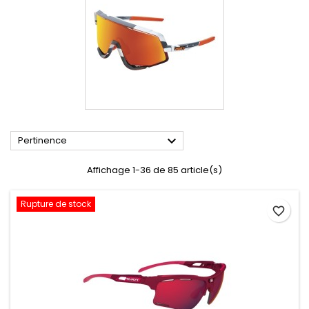

Pertinence
Affichage 1-36 de 85 article(s)
Rupture de stock
favorite_border