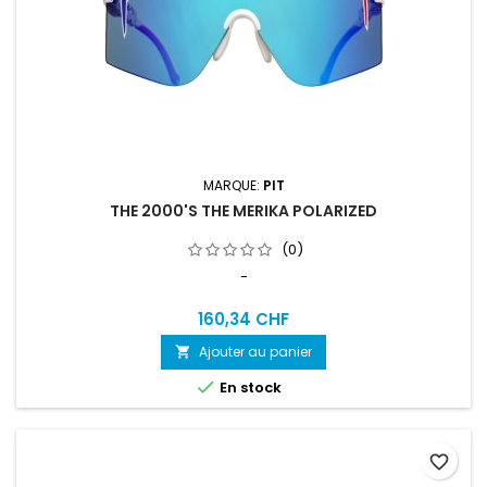
MARQUE:
PIT
THE 2000'S THE MERIKA POLARIZED
(0)
-
160,34 CHF
Ajouter au panier


En stock
favorite_border