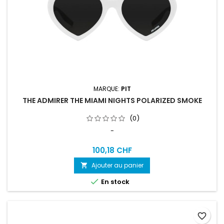
MARQUE:
PIT
THE ADMIRER THE MIAMI NIGHTS POLARIZED SMOKE
(0)
-
100,18 CHF
Ajouter au panier


En stock
favorite_border