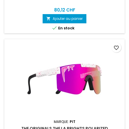
80,12 CHF
Ajouter au panier


En stock
favorite_border
MARQUE:
PIT
THE ORIGINALS THE LA BRIGHTS POLARIZED