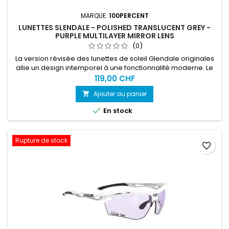
MARQUE:
100PERCENT
LUNETTES SLENDALE - POLISHED TRANSLUCENT GREY -
PURPLE MULTILAYER MIRROR LENS
(0)
La version révisée des lunettes de soleil Glendale originales
allie un design intemporel à une fonctionnalité moderne. Le
résultat est une paire de lunettes de soleil plus élégante et
119,00 CHF
plus légère, qui peut être portée confortablement au
Ajouter au panier

quotidien tout en convaincant par son style. Le verre de
protection de la Slendale s'intègre parfaitement dans le

En stock
cadre...
Rupture de stock
favorite_border