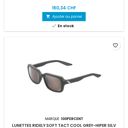
160,34 CHF
Ajouter au panier


En stock
favorite_border
MARQUE:
100PERCENT
LUNETTES RIDELY SOFT TACT COOL GREY-HIPER SILV