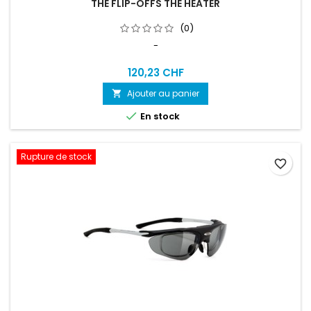
THE FLIP-OFFS THE HEATER
(0)
-
120,23 CHF
Ajouter au panier


En stock
Rupture de stock
favorite_border