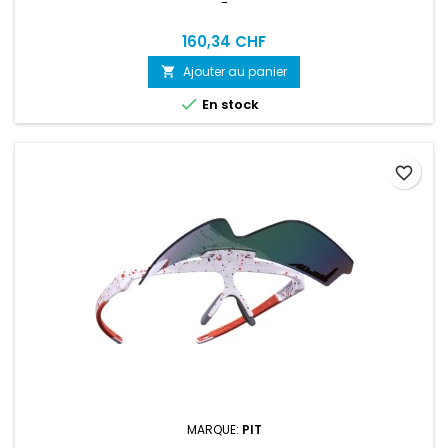
-
160,34 CHF
Ajouter au panier


En stock
favorite_border
MARQUE:
PIT