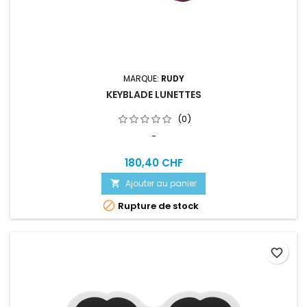
MARQUE:
RUDY
KEYBLADE LUNETTES
(0)
-
180,40 CHF
Ajouter au panier


Rupture de stock
favorite_border