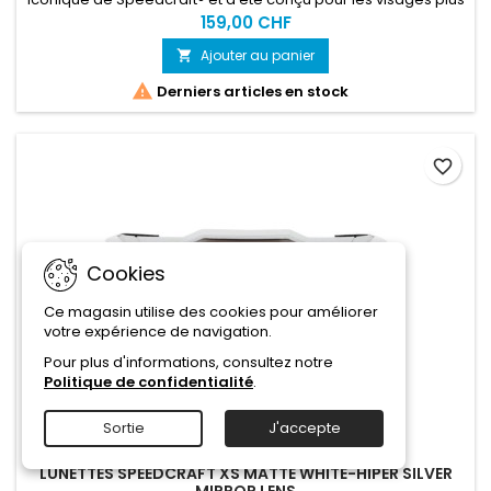
petits, les femmes intransigeantes et les jeunes athlètes qui
159,00 CHF
souhaitent la même excellente ligne de vue et audace que
Ajouter au panier

l'OG.

Derniers articles en stock
favorite_border
Cookies
Ce magasin utilise des cookies pour améliorer
votre expérience de navigation.
Pour plus d'informations, consultez notre
Politique de confidentialité
.
Sortie
J'accepte
MARQUE:
100PERCENT
LUNETTES SPEEDCRAFT XS MATTE WHITE-HIPER SILVER