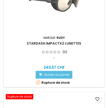
MARQUE:
RUDY
STARDASH IMPACTX2 LUNETTES
(0)
-
240,57 CHF
Ajouter au panier


Rupture de stock
Rupture de stock
favorite_border