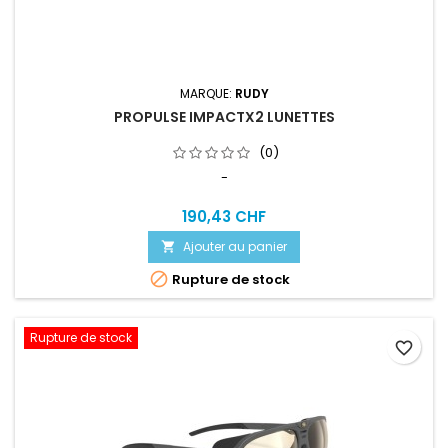
MARQUE:
RUDY
PROPULSE IMPACTX2 LUNETTES
(0)
-
190,43 CHF
Ajouter au panier


Rupture de stock
Rupture de stock
favorite_border