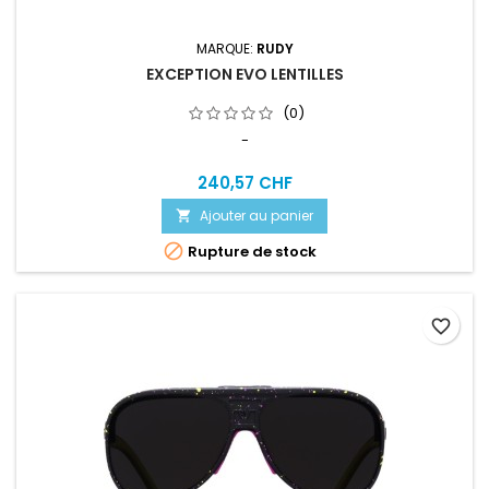
MARQUE:
RUDY
EXCEPTION EVO LENTILLES
(0)
-
240,57 CHF
Ajouter au panier


Rupture de stock
favorite_border