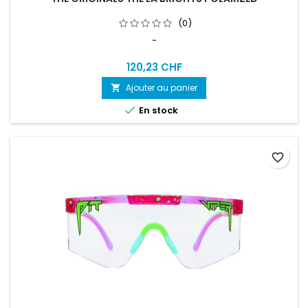
(0)
-
120,23 CHF
Ajouter au panier


En stock
favorite_border