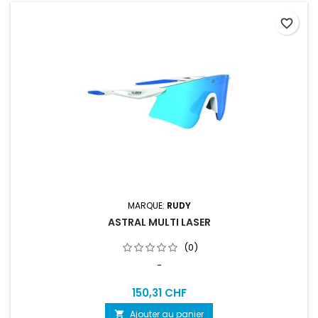
favorite_border
MARQUE:
RUDY
ASTRAL MULTI LASER
(0)
-
150,31 CHF
Ajouter au panier
