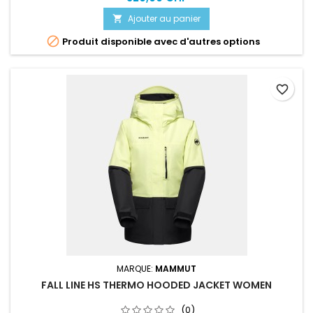
Ajouter au panier


Produit disponible avec d'autres options
favorite_border
MARQUE:
MAMMUT
FALL LINE HS THERMO HOODED JACKET WOMEN
(0)