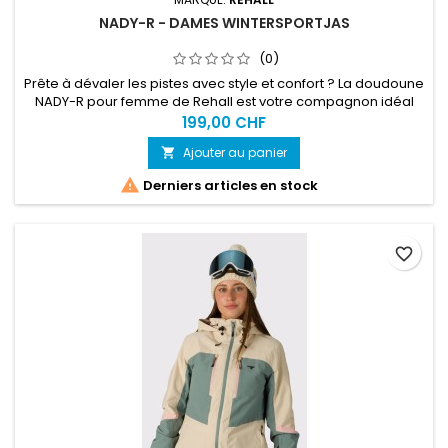
NADY-R - DAMES WINTERSPORTJAS
(0)
Prête à dévaler les pistes avec style et confort ? La doudoune
NADY-R pour femme de Rehall est votre compagnon idéal
pour un hiver plein d'aventures. Cette veste de sports d'hiver
199,00 CHF
courte allie fonctionnalité et design tendance, idéale pour le
Ajouter au panier

ski, le snowboard ou simplement pour profiter de la neige.
Fabriquée à partir de polyester 100 % recyclé, cette...

Derniers articles en stock
favorite_border