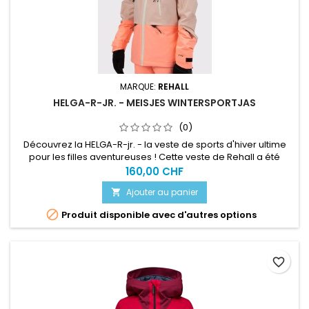
MARQUE:
REHALL
HELGA-R-JR. - MEISJES WINTERSPORTJAS
(0)
Découvrez la HELGA-R-jr. - la veste de sports d'hiver ultime
pour les filles aventureuses ! Cette veste de Rehall a été
spécialement conçue pour les jeunes amateurs de sports
160,00 CHF
d'hiver qui veulent allier style et fonctionnalité. Que vous
Ajouter au panier

dévaliez les pistes ou participiez à une bataille de boules de
neige, avec la HELGA-R-jr., vous êtes toujours prête pour...

Produit disponible avec d'autres options
favorite_border