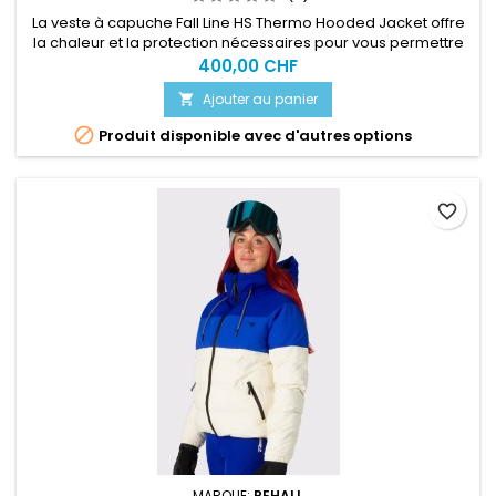
La veste à capuche Fall Line HS Thermo Hooded Jacket offre
la chaleur et la protection nécessaires pour vous permettre
de profiter pleinement de vos journées en freeride.
400,00 CHF
Ajouter au panier


Produit disponible avec d'autres options
favorite_border
MARQUE:
REHALL