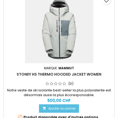
favorite_border
MARQUE:
MAMMUT
STONEY HS THERMO HOODED JACKET WOMEN
(0)
Notre veste de ski isolante best-seller la plus polyvalente est
désormais aussi la plus écoresponsable.
500,00 CHF
Ajouter au panier


Produit disponible avec d'autres options