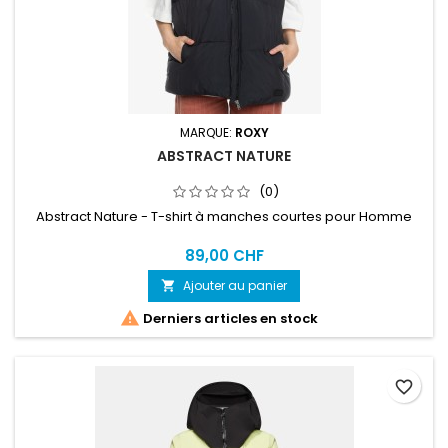
MARQUE:
ROXY
ABSTRACT NATURE
(0)
Abstract Nature - T-shirt à manches courtes pour Homme
89,00 CHF
Ajouter au panier


Derniers articles en stock
favorite_border