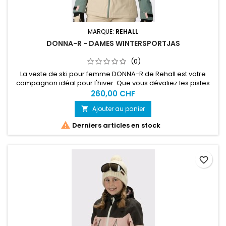
MARQUE:
REHALL
DONNA-R - DAMES WINTERSPORTJAS
(0)
La veste de ski pour femme DONNA-R de Rehall est votre
compagnon idéal pour l'hiver. Que vous dévaliez les pistes
ou participiez à une bataille de boules de neige, cette veste
260,00 CHF
vous offre le mélange parfait entre style et fonctionnalité.
Ajouter au panier

Avec sa coupe classique et son design tendance, cette
veste est un incontournable pour toutes les femmes

Derniers articles en stock
aventureuses...
favorite_border