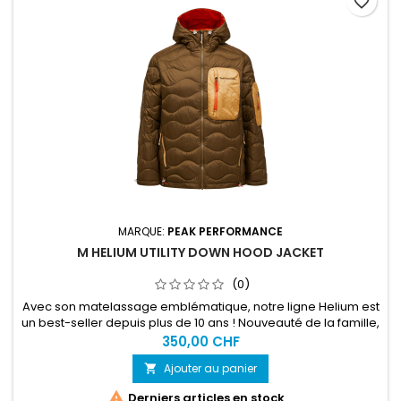
favorite_border
MARQUE:
PEAK PERFORMANCE
M HELIUM UTILITY DOWN HOOD JACKET
(0)
Avec son matelassage emblématique, notre ligne Helium est
un best-seller depuis plus de 10 ans ! Nouveauté de la famille,
cette veste à capuche ultralégère et compacte une fois
350,00 CHF
pliée est dotée de poches sur la poitrine et la manche.
Ajouter au panier


Derniers articles en stock