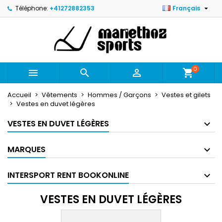

Téléphone:
+41272882353
Français
×
×
×
×
Mes listes d'envies
((modalTitle))
Créer une liste d'envies
Connexion
Créer une nouvelle liste
add_circle_outline
((confirmMessage))
Vous devez être connecté pour ajouter des produits
Nom de la liste d'envies
à votre liste d'envies.
0



shopping_cart
((cancelText))
((modalDeleteText))
Annuler
Connexion
Accueil
Vêtements
Hommes / Garçons
Vestes et gilets
Annuler
Créer une liste d'envies
Vestes en duvet légères
VESTES EN DUVET LÉGÈRES
MARQUES
INTERSPORT RENT BOOKONLINE
VESTES EN DUVET LÉGÈRES