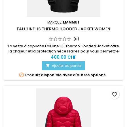
MARQUE:
MAMMUT
FALL LINE HS THERMO HOODED JACKET WOMEN
(0)
La veste à capuche Fall Line HS Thermo Hooded Jacket offre
la chaleur et la protection nécessaires pour vous permettre
de profiter pleinement de vos journées en freeride.
400,00 CHF
Ajouter au panier


Produit disponible avec d'autres options
favorite_border