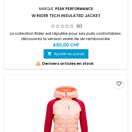
MARQUE:
PEAK PERFORMANCE
W RIDER TECH INSULATED JACKET
(0)
La collection Rider est réputée pour ses pulls confortables :
découvrez la version veste de ski rembourrée.
490,00 CHF
Ajouter au panier


Derniers articles en stock
favorite_border