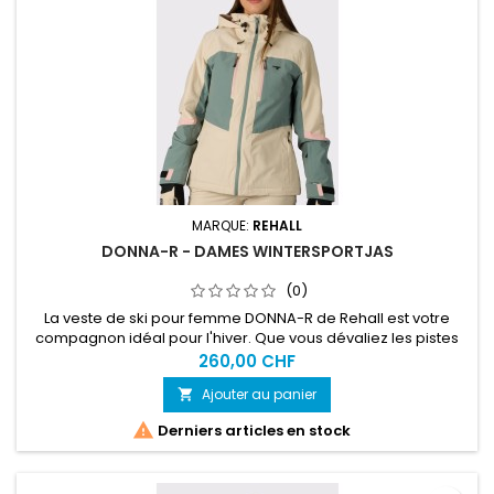
MARQUE:
REHALL
DONNA-R - DAMES WINTERSPORTJAS
(0)
La veste de ski pour femme DONNA-R de Rehall est votre
compagnon idéal pour l'hiver. Que vous dévaliez les pistes
ou participiez à une bataille de boules de neige, cette veste
260,00 CHF
vous offre le mélange parfait entre style et fonctionnalité.
Ajouter au panier

Avec sa coupe classique et son design tendance, cette
veste est un incontournable pour toutes les femmes

Derniers articles en stock
aventureuses...