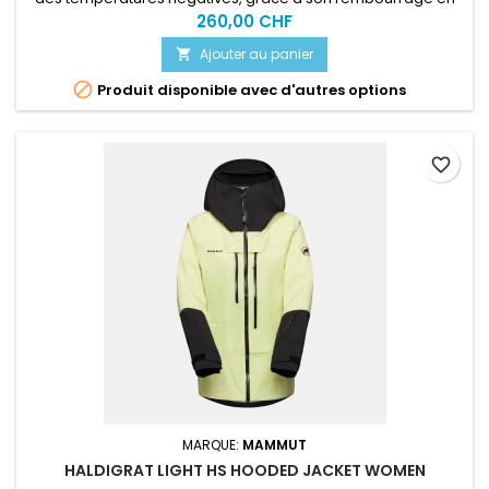
fibres synthétiques hors norme.
260,00 CHF
Ajouter au panier


Produit disponible avec d'autres options
favorite_border
MARQUE:
MAMMUT
HALDIGRAT LIGHT HS HOODED JACKET WOMEN