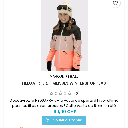
favorite_border
MARQUE:
REHALL
HELGA-R-JR. - MEISJES WINTERSPORTJAS
(0)
Découvrez la HELGA-R-jr. - la veste de sports d'hiver ultime
pour les filles aventureuses ! Cette veste de Rehall a été
spécialement conçue pour les jeunes amateurs de sports
160,00 CHF
d'hiver qui veulent allier style et fonctionnalité. Que vous
Ajouter au panier

dévaliez les pistes ou participiez à une bataille de boules de
neige, avec la HELGA-R-jr., vous êtes toujours prête pour...