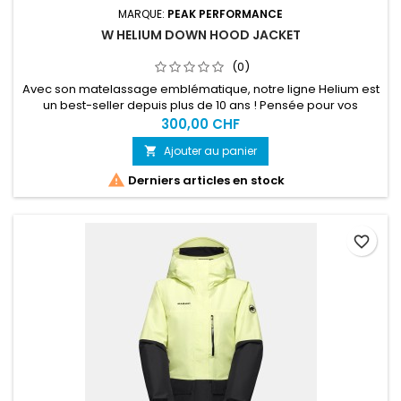
MARQUE:
PEAK PERFORMANCE
W HELIUM DOWN HOOD JACKET
(0)
Avec son matelassage emblématique, notre ligne Helium est
un best-seller depuis plus de 10 ans ! Pensée pour vos
aventures au grand air, cette veste à capuche ultralégère
300,00 CHF
est compacte une fois pliée.
Ajouter au panier


Derniers articles en stock
favorite_border