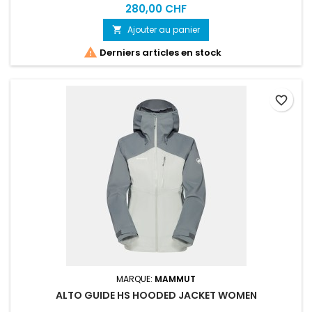
aventures au grand air, cette veste est ultralégère et
280,00 CHF
compacte une fois pliée.
Ajouter au panier


Derniers articles en stock
favorite_border
MARQUE:
MAMMUT
ALTO GUIDE HS HOODED JACKET WOMEN