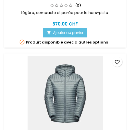
(0)
Légère, compacte et parée pour le hors-piste.
570,00 CHF
Ajouter au panier


Produit disponible avec d'autres options
favorite_border