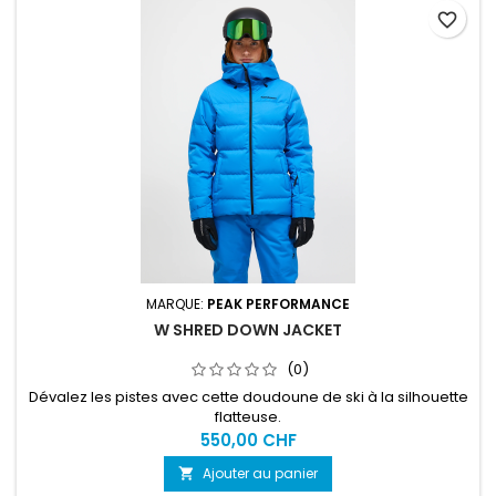
favorite_border
MARQUE:
PEAK PERFORMANCE
W SHRED DOWN JACKET
(0)
Dévalez les pistes avec cette doudoune de ski à la silhouette
flatteuse.
550,00 CHF
Ajouter au panier
