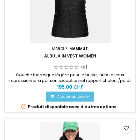
MARQUE:
MAMMUT
ALBULA IN VEST WOMEN
(0)
Couche thermique légère pour le buste, l’Albula vous
impressionnera par son exceptionnel rapport chaleur/poids
dès que vous l’enfilerez.
195,00 CHF
Ajouter au panier


Produit disponible avec d'autres options
favorite_border