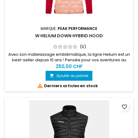
MARQUE:
PEAK PERFORMANCE
W HELIUM DOWN HYBRID HOOD
(0)
Avec son matelassage emblématique, la ligne Helium est un
best-seller depuis 10 ans ! Pensée pour vos aventures au
grand air par temps frais, cette veste à capuche hybride est
250,00 CHF
ultralégère et compacte une fois pliée.
Ajouter au panier


Derniers articles en stock
favorite_border