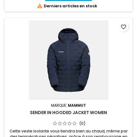

Derniers articles en stock
favorite_border
MARQUE:
MAMMUT
SENDER IN HOODED JACKET WOMEN
(0)
Cette veste isolante vous tiendra bien au chaud, même par
des températures négatives, grâce à son rembourrage en