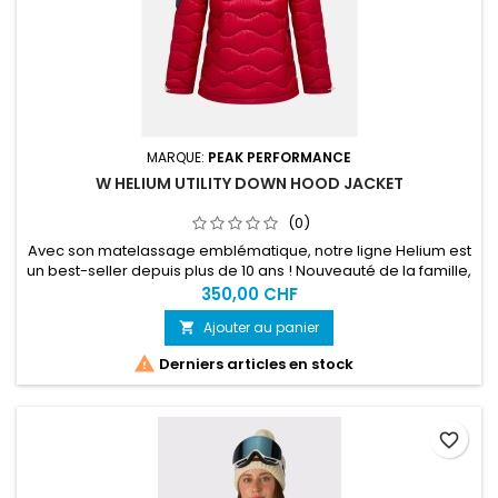
MARQUE:
PEAK PERFORMANCE
W HELIUM UTILITY DOWN HOOD JACKET
(0)
Avec son matelassage emblématique, notre ligne Helium est
un best-seller depuis plus de 10 ans ! Nouveauté de la famille,
cette veste à capuche ultralégère et compacte une fois
350,00 CHF
pliée est dotée de poches sur la poitrine et la manche.
Ajouter au panier


Derniers articles en stock
favorite_border