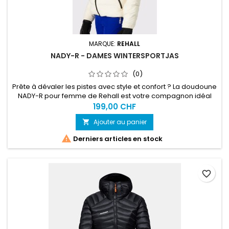
MARQUE:
REHALL
NADY-R - DAMES WINTERSPORTJAS
(0)
Prête à dévaler les pistes avec style et confort ? La doudoune
NADY-R pour femme de Rehall est votre compagnon idéal
pour un hiver plein d'aventures. Cette veste de sports d'hiver
199,00 CHF
courte allie fonctionnalité et design tendance, idéale pour le
Ajouter au panier

ski, le snowboard ou simplement pour profiter de la neige.
Fabriquée à partir de polyester 100 % recyclé, cette...

Derniers articles en stock
favorite_border