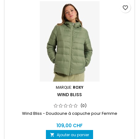
favorite_border
MARQUE:
ROXY
WIND BLISS
(0)
Wind Bliss - Doudoune à capuche pour Femme
109,00 CHF
Ajouter au panier
