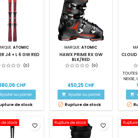
ARQUE:
ATOMIC
MARQUE:
ATOMIC
MA
R J4 + L 6 GW RED
HAWX PRIME RX GW
CLOUD Q
BLK/RED
(0)
(0)
TOUTES
NEIGE, 
380,06 CHF
450,25 CHF
Ajouter au panier
Ajouter au panier




pture de stock
Rupture de stock
Ru
 de stock
Rupture de stock
Rupture
favorite_border
favorite_border