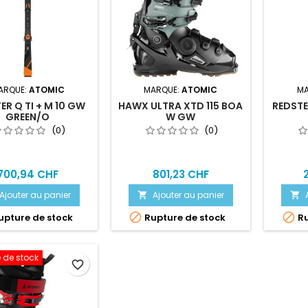
ARQUE:
ATOMIC
MARQUE:
ATOMIC
MA
ER Q TI + M 10 GW
HAWX ULTRA XTD 115 BOA
REDSTER
GREEN/O
W GW
(0)
(0)
700,94 CHF
801,23 CHF
Ajouter au panier
Ajouter au panier




pture de stock
Rupture de stock
Ru
 de stock
favorite_border