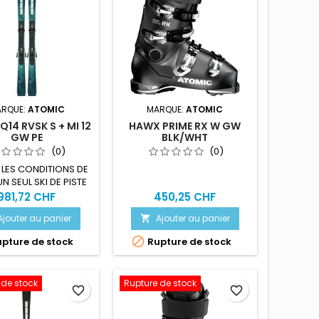
RQUE:
ATOMIC
MARQUE:
ATOMIC
14 RVSK S + MI 12
HAWX PRIME RX W GW
GW PE
BLK/WHT
(0)
(0)
 LES CONDITIONS DE
UN SEUL SKI DE PISTE
981,72 CHF
450,25 CHF
Ajouter au panier
Ajouter au panier


pture de stock
Rupture de stock
 de stock
Rupture de stock
favorite_border
favorite_border