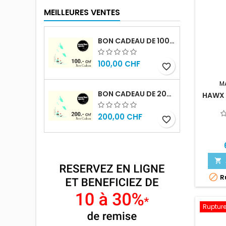
MEILLEURES VENTES
BON CADEAU DE 100.- CHF
100,00 CHF
favorite_border
M
BON CADEAU DE 200.- CHF
HAWX 
200,00 CHF
favorite_border


Ru
Rupture