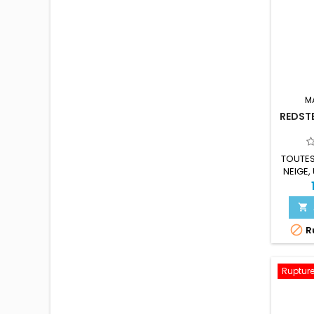
M
REDSTE
TOUTES
NEIGE, 


Ru
Rupture