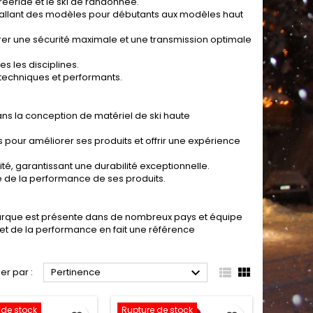
reeride et le ski de randonnée.
allant des modèles pour débutants aux modèles haut
rer une sécurité maximale et une transmission optimale
s les disciplines.
techniques et performants.
s la conception de matériel de ski haute
pour améliorer ses produits et offrir une expérience
é, garantissant une durabilité exceptionnelle.
 de la performance de ses produits.
 marque est présente dans de nombreux pays et équipe
 et de la performance en fait une référence



ier par :
Pertinence
 de stock
Rupture de stock