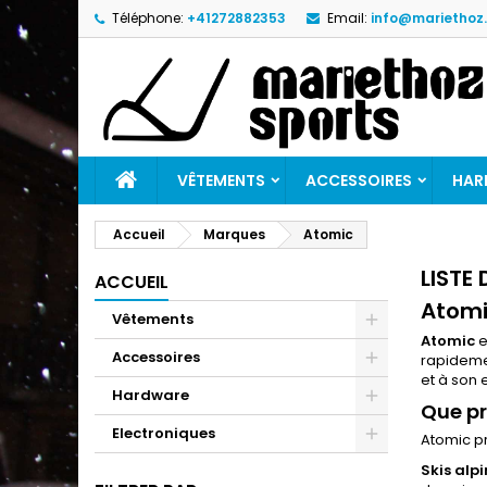
Téléphone:
+41272882353
Email:
info@mariethoz
M
(
C
C
add_circle_outline
((
Vo
No
d'e
VÊTEMENTS
ACCESSOIRES
HAR
Accueil
Marques
Atomic
LISTE
ACCUEIL
Atomi
Vêtements
Atomic
e
Accessoires
rapideme
et à son 
Hardware
Que p
Electroniques
Atomic p
Skis alpi