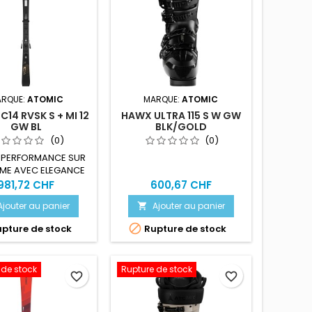
RQUE:
ATOMIC
MARQUE:
ATOMIC
14 RVSK S + MI 12
HAWX ULTRA 115 S W GW
GW BL
BLK/GOLD
(0)
(0)
 PERFORMANCE SUR
RIME AVEC ELEGANCE
ET STYLE
981,72 CHF
600,67 CHF
Ajouter au panier
Ajouter au panier


pture de stock
Rupture de stock
 de stock
Rupture de stock
favorite_border
favorite_border