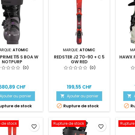
ARQUE:
ATOMIC
MARQUE:
ATOMIC
MA
PRIME 115 S BOA W
REDSTER J2 70-90 + C 5
HAWX P
NOTPURP
GW RED
(0)
(0)
680,89 CHF
199,55 CHF
Ajouter au panier
Ajouter au panier




pture de stock
Rupture de stock
Ru
 de stock
Rupture de stock
Rupture
favorite_border
favorite_border