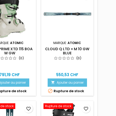
RQUE:
ATOMIC
MARQUE:
ATOMIC
RIME XTD 115 BOA
CLOUD Q LTD + M 10 GW
W GW
BLUE
(0)
(0)
791,19 CHF
550,53 CHF
Ajouter au panier
Ajouter au panier


pture de stock
Rupture de stock
 de stock
Rupture de stock
favorite_border
favorite_border