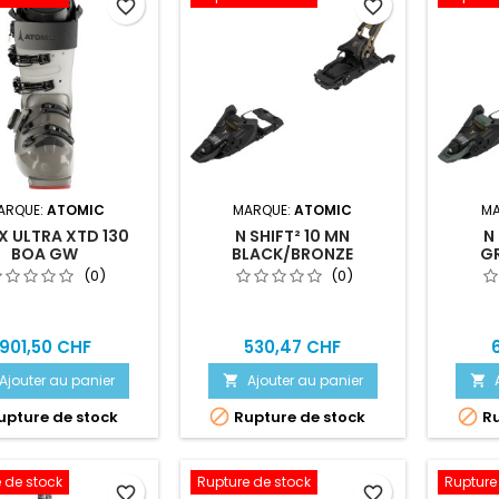
favorite_border
favorite_border
ARQUE:
ATOMIC
MARQUE:
ATOMIC
MA
 ULTRA XTD 130
N SHIFT² 10 MN
N
BOA GW
BLACK/BRONZE
G
(0)
(0)
901,50 CHF
530,47 CHF
Ajouter au panier
Ajouter au panier




pture de stock
Rupture de stock
Ru
 de stock
Rupture de stock
Rupture
favorite_border
favorite_border