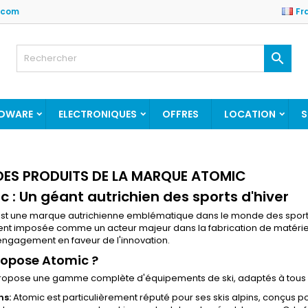
.com
Fr
es listes d'envies
(modalTitle))
réer une liste d'envies
onnexion

Créer une nouvelle liste
confirmMessage))
us devez être connecté pour ajouter des produits à votre liste
m de la liste d'envies
nvies.
DWARE
ELECTRONIQUES
OFFRES
LOCATION
S
((cancelText))
((modalDeleteText)
Annuler
Connexio
Annuler
Créer une liste d'envie
 DES PRODUITS DE LA MARQUE ATOMIC
c : Un géant autrichien des sports d'hiver
st une marque autrichienne emblématique dans le monde des sports d
nt imposée comme un acteur majeur dans la fabrication de matériel
engagement en faveur de l'innovation.
ropose Atomic ?
ropose une gamme complète d'équipements de ski, adaptés à tous les
ns:
Atomic est particulièrement réputé pour ses skis alpins, conçus po