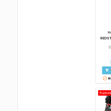
M
REDST


Ru
Rupture