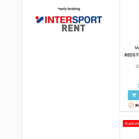
M
REDSTE


Ru
Rupture