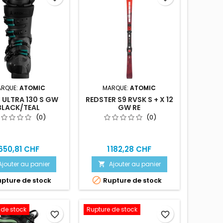
RQUE:
ATOMIC
MARQUE:
ATOMIC
ULTRA 130 S GW
REDSTER S9 RVSK S + X 12
BLACK/TEAL
GW RE
(0)
(0)
650,81 CHF
1 182,28 CHF
Ajouter au panier
Ajouter au panier


pture de stock
Rupture de stock
 de stock
Rupture de stock
favorite_border
favorite_border