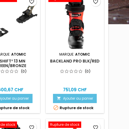
favorite_border
favorite_border
RQUE:
ATOMIC
MARQUE:
ATOMIC
 SHIFT² 13 MN
BACKLAND PRO BLK/RED
REEN/BRONZE
(0)
(0)
600,67 CHF
751,09 CHF
Ajouter au panier
Ajouter au panier


pture de stock
Rupture de stock
 de stock
Rupture de stock
favorite_border
favorite_border