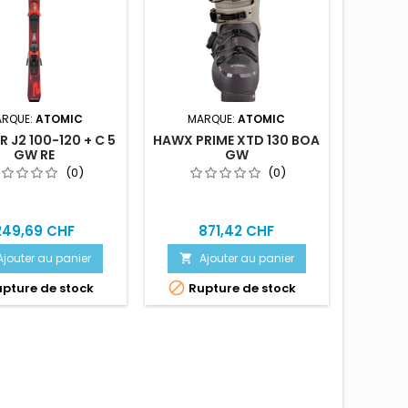
RQUE:
ATOMIC
MARQUE:
ATOMIC
 J2 100-120 + C 5
HAWX PRIME XTD 130 BOA
GW RE
GW
(0)
(0)
249,69 CHF
871,42 CHF
Ajouter au panier
Ajouter au panier


pture de stock
Rupture de stock