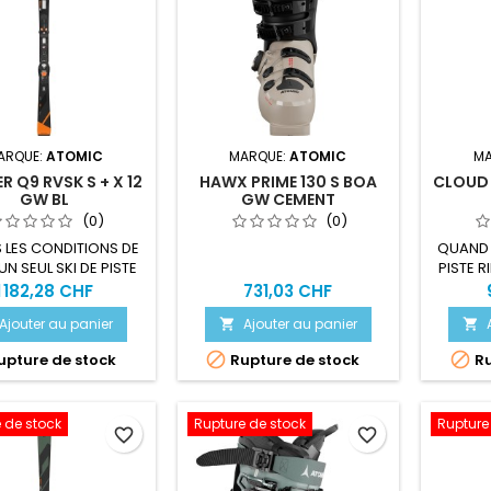
ARQUE:
ATOMIC
MARQUE:
ATOMIC
MA
R Q9 RVSK S + X 12
HAWX PRIME 130 S BOA
CLOUD C
GW BL
GW CEMENT
(0)
(0)
 LES CONDITIONS DE
QUAND
UN SEUL SKI DE PISTE
PISTE 
1 182,28 CHF
731,03 CHF
Ajouter au panier
Ajouter au panier




pture de stock
Rupture de stock
Ru
 de stock
Rupture de stock
Rupture
favorite_border
favorite_border