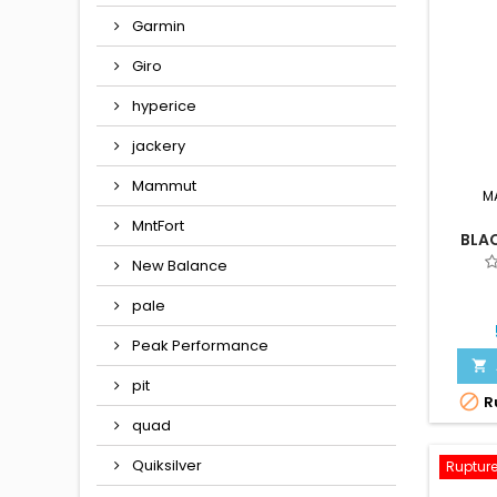
Garmin
Giro
hyperice
jackery
Mammut
M
MntFort
BLA
New Balance
pale
Peak Performance

pit

Ru
quad
Quiksilver
Rupture