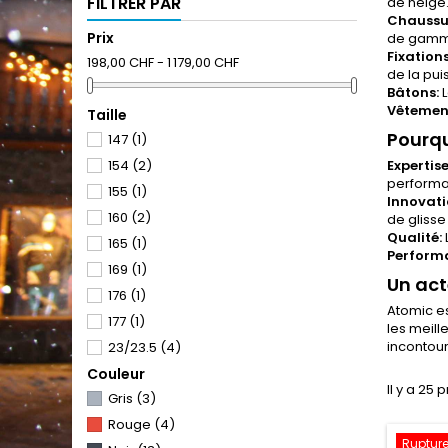
FILTRER PAR
de neige.
Chaussur
Prix
de gamme
Fixations
198,00 CHF - 1 179,00 CHF
de la pui
Bâtons:
L
Vêtement
Taille
Pourqu
147
(1)
154
(2)
Expertise
performa
155
(1)
Innovati
160
(2)
de glisse
Qualité:
165
(1)
Perform
169
(1)
Un act
176
(1)
Atomic es
177
(1)
les meill
incontour
23/23.5
(4)
Couleur
24/24.5
(4)
Il y a 25 
Gris
(3)
25/25.5
(5)
Rouge
(4)
26/26.5
(6)
Rupture