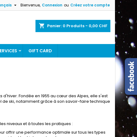

ançais
Bienvenue,
Connexion
ou
Créez votre compte
×
×
×
×
shopping_cart
Panier:
0
Produits - 0,00 CHF
ERVICES
GIFT CARD
)
n
s
'hiver. Fondée en 1955 au cœur des Alpes, elle s'est
 de ski, notamment grâce à son savoir-faire technique
 niveaux et à toutes les pratiques :
ur offrir une performance optimale sur tous les types