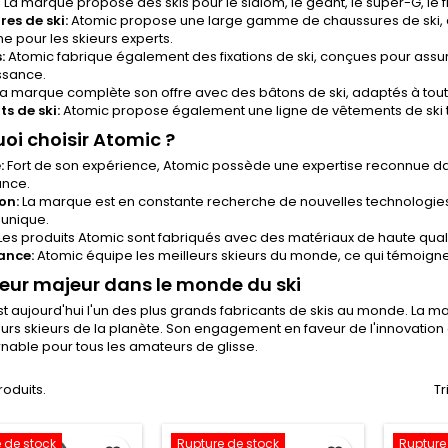
 La marque propose des skis pour le slalom, le géant, le super-G, le f
es de ski:
Atomic propose une large gamme de chaussures de ski, 
 pour les skieurs experts.
:
Atomic fabrique également des fixations de ski, conçues pour assu
ssance.
a marque complète son offre avec des bâtons de ski, adaptés à toute
s de ski:
Atomic propose également une ligne de vêtements de ski 
oi choisir Atomic ?
:
Fort de son expérience, Atomic possède une expertise reconnue dan
nce.
on:
La marque est en constante recherche de nouvelles technologies 
 unique.
Les produits Atomic sont fabriqués avec des matériaux de haute qualit
ance:
Atomic équipe les meilleurs skieurs du monde, ce qui témoigne
eur majeur dans le monde du ski
t aujourd'hui l'un des plus grands fabricants de skis au monde. La
eurs skieurs de la planète. Son engagement en faveur de l'innovation
nable pour tous les amateurs de glisse.
produits.
Tr
 de stock
Rupture de stock
Rupture