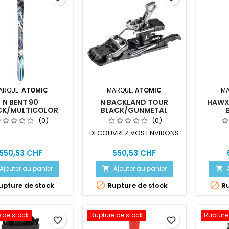
ARQUE:
ATOMIC
MARQUE:
ATOMIC
MA
N BENT 90
N BACKLAND TOUR
HAWX 
CK/MULTICOLOR
BLACK/GUNMETAL
(0)
(0)
DÉCOUVREZ VOS ENVIRONS
550,53 CHF
550,53 CHF
Ajouter au panier
Ajouter au panier




pture de stock
Rupture de stock
Ru
 de stock
Rupture de stock
Rupture
favorite_border
favorite_border