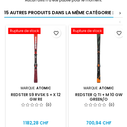
Aucun avis n'a été publié pour le moment.
15 AUTRES PRODUITS DANS LA MÊME CATÉGORIE :
>
<
Rupture de stock
Rupture de stock
favorite_border
favorite_border
MARQUE:
ATOMIC
MARQUE:
ATOMIC
REDSTER S9 RVSK S + X 12
REDSTER Q TI + M 10 GW
GW RE
GREEN/O
(0)
(0)
1 182,28 CHF
700,94 CHF