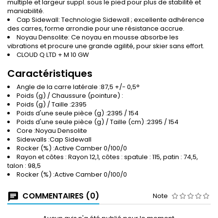
multiple et largeur suppl. sous le pied pour plus de stabilité et
maniabilité.
Cap Sidewall: Technologie Sidewall ; excellente adhérence
des carres, forme arrondie pour une résistance accrue.
Noyau Densolite: Ce noyau en mousse absorbe les
vibrations et procure une grande agilité, pour skier sans effort.
CLOUD Q LTD + M 10 GW
Caractéristiques
Angle de la carre latérale :87,5 +/- 0,5°
Poids (g) / Chaussure (pointure) :
Poids (g) / Taille :2395
Poids d'une seule pièce (g) :2395 / 154
Poids d'une seule pièce (g) / Taille (cm) :2395 / 154
Core :Noyau Densolite
Sidewalls :Cap Sidewall
Rocker (%) :Active Camber 0/100/0
Rayon et côtes : Rayon 12,1, côtes : spatule : 115, patin : 74,5,
talon : 98,5
Rocker (%) :Active Camber 0/100/0
COMMENTAIRES (0)
Note