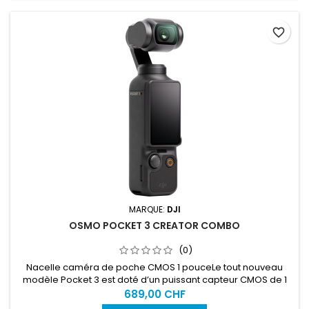
favorite_border
MARQUE:
DJI
OSMO POCKET 3 CREATOR COMBO
(0)
Nacelle caméra de poche CMOS 1 pouceLe tout nouveau
modèle Pocket 3 est doté d’un puissant capteur CMOS de 1
pouce produisant des images ultra-détaillées à portée de
689,00 CHF
main. L’écran tactile rotatif de 2 pouces et la mise au point