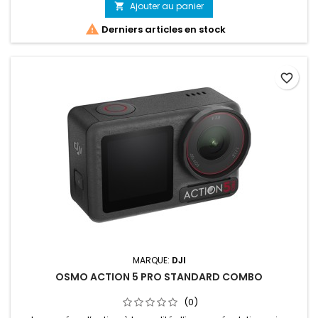
Ajouter au panier

rapide sur l’ensemble des pixels facilitent le passage à
l’horizontale ou à la verticale pour une connaissance et un

Derniers articles en stock
contrôle...
favorite_border
MARQUE:
DJI
OSMO ACTION 5 PRO STANDARD COMBO
(0)