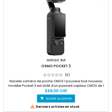
MARQUE:
DJI
OSMO POCKET 3
(0)
Nacelle caméra de poche CMOS 1 pouceLe tout nouveau
modèle Pocket 3 est doté d’un puissant capteur CMOS de 1
pouce produisant des images ultra-détaillées à portée de
549,00 CHF
main. L’écran tactile rotatif de 2 pouces et la mise au point
Ajouter au panier

rapide sur l’ensemble des pixels facilitent le passage à
l’horizontale ou à la verticale pour une connaissance et un

Derniers articles en stock
contrôle...