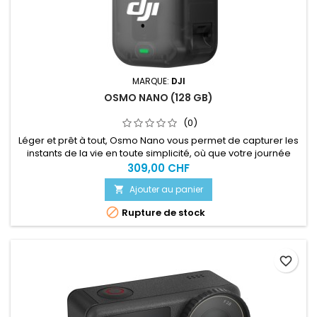
MARQUE:
DJI
OSMO NANO (128 GB)
(0)
Léger et prêt à tout, Osmo Nano vous permet de capturer les
instants de la vie en toute simplicité, où que votre journée
vous mène. Du cyclisme à la course à pied, des aventures
309,00 CHF
épiques aux moments du quotidien, Osmo Nano capture des
Ajouter au panier

images nettes et éclatantes qui donnent vie à chaque
souvenir. Son design magnétique et élégant libère des

Rupture de stock
angles de prise...
favorite_border