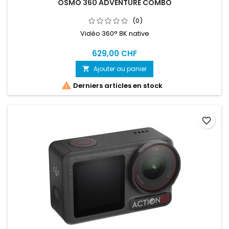
OSMO 360 ADVENTURE COMBO
(0)
Vidéo 360° 8K native
629,00 CHF
Ajouter au panier


Derniers articles en stock
favorite_border