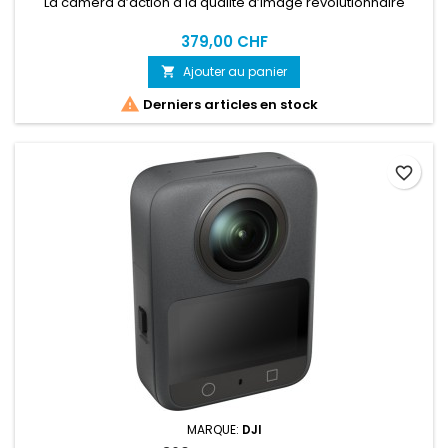
La caméra d’action à la qualité d’image révolutionnaire
379,00 CHF
Ajouter au panier


Derniers articles en stock
favorite_border
MARQUE:
DJI