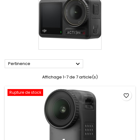

Pertinence
Affichage 1-7 de 7 article(s)
Rupture de stock
favorite_border