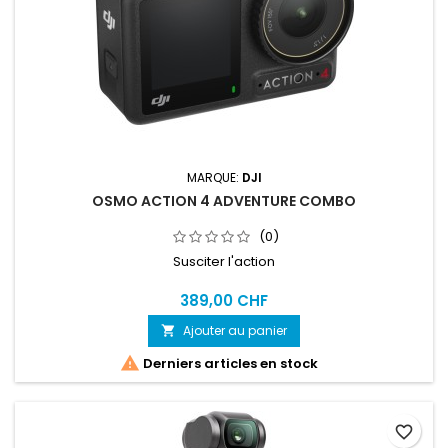
MARQUE:
DJI
OSMO ACTION 4 ADVENTURE COMBO
(0)
Susciter l'action
389,00 CHF
Ajouter au panier


Derniers articles en stock
favorite_border