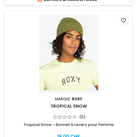
favorite_border
MARQUE:
ROXY
TROPICAL SNOW
(0)
Tropical Snow - Bonnet à revers pour Femme
19,00 CHF