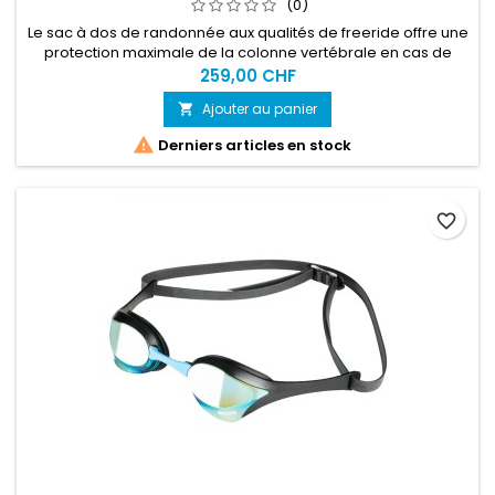
(0)
Le sac à dos de randonnée aux qualités de freeride offre une
protection maximale de la colonne vertébrale en cas de
chute grâce à la technologie de protection LITESHIELD PLUS. À
259,00 CHF
la montée, le LINE PRO soulage la pression sur le dos grâce à
Ajouter au panier

une répartition uniforme du poids sur les épaules et les
hanches, tandis qu'à la descente, il s'assoit sans glisser.

Derniers articles en stock
favorite_border