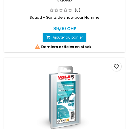
SQUAD
(0)
Squad - Gants de snow pour Homme
89,00 CHF
Ajouter au panier


Derniers articles en stock
favorite_border