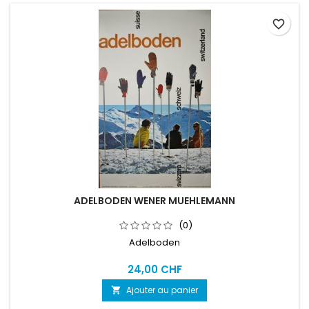
favorite_border
ADELBODEN WENER MUEHLEMANN
(0)
Adelboden
24,00 CHF
Ajouter au panier
