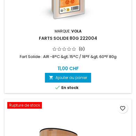
MARQUE:
VOLA
FARTS SOLIDE 80G 222004
(0)
Fart Solide : AIR -8°C &gt; 15°C / 18°F &gt; 60°F 80g
11,00 CHF
Ajouter au panier


En stock
Rupture de stock
favorite_border