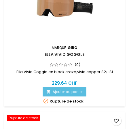
MARQUE:
GIRO
ELLA VIVID GOGGLE
(0)
Ella Vivid Goggle en black craze;vivid copper S2;+S1
229,64 CHF
Ajouter au panier


Rupture de stock
Rupture de stock
favorite_border