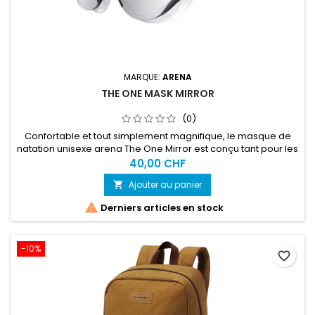
MARQUE:
ARENA
THE ONE MASK MIRROR
(0)
Confortable et tout simplement magnifique, le masque de
natation unisexe arena The One Mirror est conçu tant pour les
nageurs de loisir que les nageurs réguliers.
40,00 CHF
Ajouter au panier


Derniers articles en stock
-10%
favorite_border