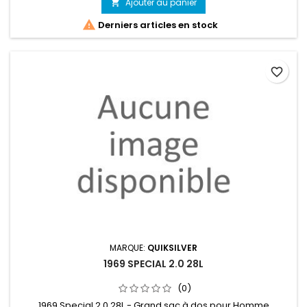
Ajouter au panier


Derniers articles en stock
favorite_border
MARQUE:
QUIKSILVER
1969 SPECIAL 2.0 28L
(0)
1969 Special 2.0 28L - Grand sac à dos pour Homme