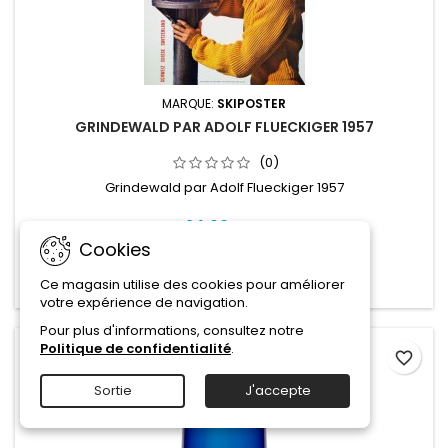
MARQUE:
SKIPOSTER
GRINDEWALD PAR ADOLF FLUECKIGER 1957
(0)
Grindewald par Adolf Flueckiger 1957
24,00 CHF
Cookies
Ajouter au panier

Ce magasin utilise des cookies pour améliorer

Rupture de stock
votre expérience de navigation.
Pour plus d'informations, consultez notre
Politique de confidentialité
.
favorite_border
Sortie
J'accepte