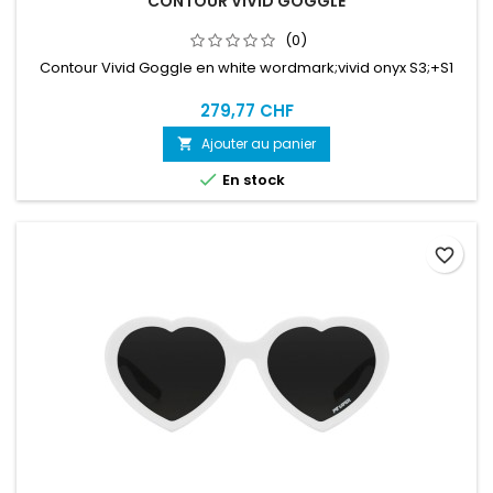
CONTOUR VIVID GOGGLE
(0)
Contour Vivid Goggle en white wordmark;vivid onyx S3;+S1
279,77 CHF
Ajouter au panier


En stock
favorite_border