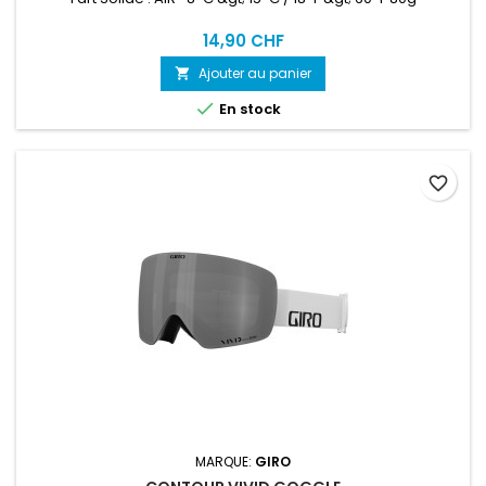
14,90 CHF
Ajouter au panier


En stock
favorite_border
MARQUE:
GIRO