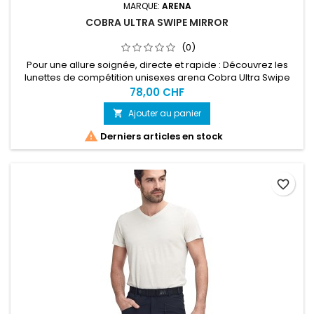
MARQUE:
ARENA
COBRA ULTRA SWIPE MIRROR
(0)
Pour une allure soignée, directe et rapide : Découvrez les
lunettes de compétition unisexes arena Cobra Ultra Swipe
Mirror, les plus perfectionnées de la gamme.
78,00 CHF
Ajouter au panier


Derniers articles en stock
favorite_border