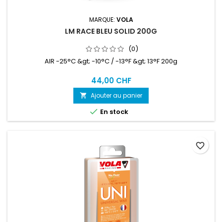
MARQUE:
VOLA
LM RACE BLEU SOLID 200G
(0)
AIR -25°C &gt; -10°C / -13°F &gt; 13°F 200g
44,00 CHF
Ajouter au panier


En stock
favorite_border