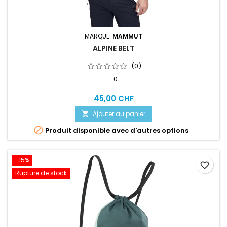
MARQUE:
MAMMUT
ALPINE BELT
(0)
-0
45,00 CHF
Ajouter au panier


Produit disponible avec d'autres options
-15%
favorite_border
Rupture de stock