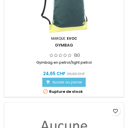
MARQUE:
EVOC
GYMBAG
(0)
Gymbag en petrol/light petrol
24,65 CHF
29,00 CHF
Ajouter au panier


Rupture de stock
favorite_border