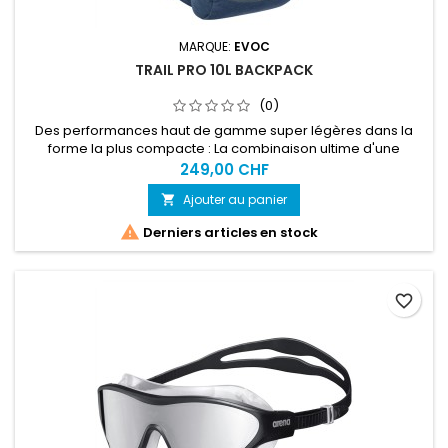
MARQUE:
EVOC
TRAIL PRO 10L BACKPACK
(0)
Des performances haut de gamme super légères dans la
forme la plus compacte : La combinaison ultime d'une
protection maximale (niveau 2) et d'un soutien dorsal
249,00 CHF
optimal en fait le sac à dos protecteur parfait pour les
Ajouter au panier

courses ou les randonnées ambitieuses.

Derniers articles en stock
favorite_border