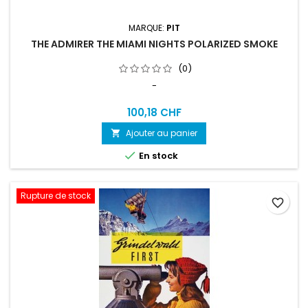
MARQUE:
PIT
THE ADMIRER THE MIAMI NIGHTS POLARIZED SMOKE
(0)
-
100,18 CHF
Ajouter au panier


En stock
Rupture de stock
favorite_border