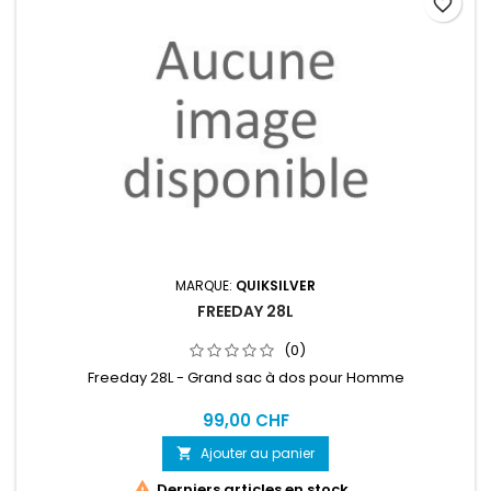
favorite_border
MARQUE:
QUIKSILVER
FREEDAY 28L
(0)
Freeday 28L - Grand sac à dos pour Homme
99,00 CHF
Ajouter au panier


Derniers articles en stock