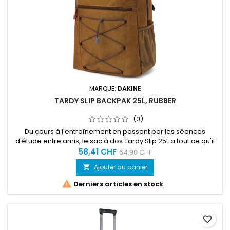
MARQUE:
DAKINE
TARDY SLIP BACKPAK 25L, RUBBER
(0)
Du cours à l'entraînement en passant par les séances
d'étude entre amis, le sac à dos Tardy Slip 25L a tout ce qu'il
faut pour vous permettre d'aller de l'avant toute la journée et
58,41 CHF
64,90 CHF
même au-delà.
Ajouter au panier


Derniers articles en stock
favorite_border