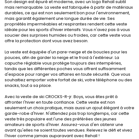
Son design est épuré et moderne, avec un logo Rehall subtil
mais remarquable. La veste est fabriquée à partir de matériaux
durables, ce qui est non seulement bon pour l'environnement,
mais garantit également une longue durée de vie. Ses
propriétés imperméables et respirantes rendent cette veste
idéale pour les sports d'hiver intensifs. Vous n'avez pas à vous
soucier des surprises humides ou froides, car cette veste vous
offre la protection dont vous avez besoin.
La veste est équipée d'un pare-neige et de boucles pour les
pouces, afin de garder la neige et le froid à l'extérieur. La
capuche réglable vous protège toujours des intempéries,
tandis que les différentes poches vous offrent suffisamment
d'espace pour ranger vos affaires en toute sécurité. Que vous
souhaitiez emporter votre forfait de ski, votre téléphone ou des
snacks, tout a sa place.
Avec la veste de ski CROCKS-R-jr. Boys, vous êtes prêt à
affronter l'hiver en toute confiance. Cette veste est non
seulement un choix pratique, mais aussi un ajout élégant à votre
garde-robe d'hiver. N'attendez pas trop longtemps, car cette
veste très populaire est l'une des préférées des jeunes
amateurs de sports d'hiver. Assurez-vous d'en obtenir une
avant qu'elles ne soient toutes vendues. Relevez le défi et vivez
l'hiver comme jamais auparavant avec Rehall !