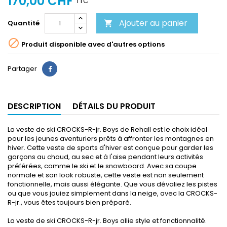
170,00 CHF
TTC
Ajouter au panier
Quantité


Produit disponible avec d'autres options
Partager
DESCRIPTION
DÉTAILS DU PRODUIT
La veste de ski CROCKS-R-jr. Boys de Rehall est le choix idéal
pour les jeunes aventuriers prêts à affronter les montagnes en
hiver. Cette veste de sports d'hiver est conçue pour garder les
garçons au chaud, au sec et à l'aise pendant leurs activités
préférées, comme le ski et le snowboard. Avec sa coupe
normale et son look robuste, cette veste est non seulement
fonctionnelle, mais aussi élégante. Que vous dévaliez les pistes
ou que vous jouiez simplement dans la neige, avec la CROCKS-
R-jr., vous êtes toujours bien préparé.
La veste de ski CROCKS-R-jr. Boys allie style et fonctionnalité.