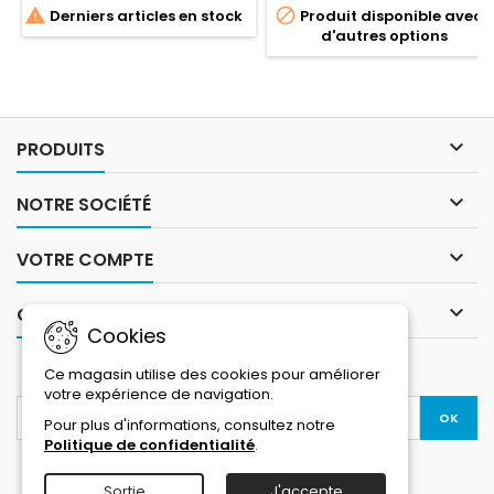
l’intérieur qui favorise la
Cette veste de sports d'hiver


Derniers articles en stock
Produit disponible avec
circulation de l’air et la
est conçue pour garder les
d'autres options
thermorégulation.
garçons au chaud, au sec et
à l'aise pendant leurs
activités préférées, comme
le ski et le snowboard. Avec
sa coupe normale et son
look robuste, cette veste est

PRODUITS
non...

NOTRE SOCIÉTÉ

VOTRE COMPTE

CONTACT
Cookies
LETTRE D'INFORMATIONS
Ce magasin utilise des cookies pour améliorer
votre expérience de navigation.
Pour plus d'informations, consultez notre
Politique de confidentialité
.
Sortie
J'accepte