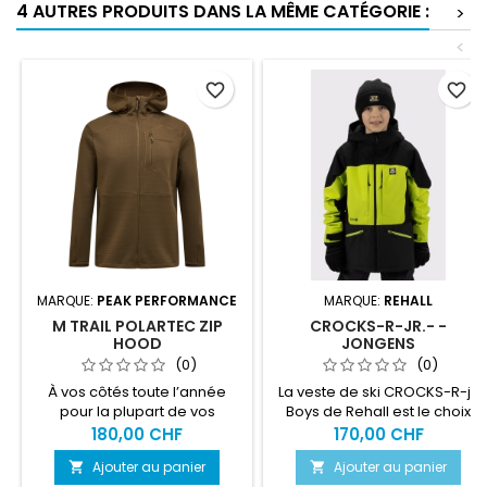
4 AUTRES PRODUITS DANS LA MÊME CATÉGORIE :
>
<
favorite_border
favorite_border
MARQUE:
PEAK PERFORMANCE
MARQUE:
REHALL
M TRAIL POLARTEC ZIP
CROCKS-R-JR.- -
HOOD
JONGENS
WINTERSPORTJAS
(0)
(0)
À vos côtés toute l’année
La veste de ski CROCKS-R-jr.
pour la plupart de vos
Boys de Rehall est le choix
activités en plein air, cette
idéal pour les jeunes
180,00 CHF
170,00 CHF
polaire technique présente
aventuriers prêts à affronter
Ajouter au panier
Ajouter au panier


un motif quadrillé sur
les montagnes en hiver.