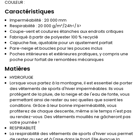
COULEUR :
Caractéristiques
Imperméabilité : 20 000 mm
Respirabilité : 20 000 g/m²/24h</ li>
Coupe-vent et coutures étanches aux endroits critiques
Fabriqué à partir de polyester 100 % recyclé
Capuche fixe, ajustable pour un ajustement parfait
Pare-neige et boucles pour les pouces inclus
Poches intérieures et extérieures pratiques, y compris une
poche pour forfait de remontées mécaniques
Matières
HYDROFUGE
Lorsque vous partez à la montagne, il est essentiel de porter
des vêtements de sports d'hiver imperméables. Ils vous
protègent de la pluie, de la neige et de l'eau de fonte, vous
permettant ainsi de rester au sec quelles que soient les
conditions. Grâce à leur bonne imperméabilité, vous
profiterez de chaque descente, même si le temps n'est pas
au rendez-vous. Des vêtements mouillés ne gâcheront pas
votre journée !
RESPIRABILITÉ
La respirabilité des vêtements de sports d'hiver vous permet
de rester au sec et à l'aise dans le froid. Elle évacue la