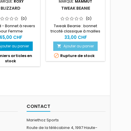
ARQUE:
ROXY
MARQUE:
MAMMUT
MARQUE:
BLIZZARD
TWEAK BEANIE
MO
(0)
(0)
d - Bonnet à revers
Tweak Beanie : bonnet
Montrez
pour Femme
tricoté classique à mailles
aimez la
fines à l’endroit.
bonnet 
45,00 CHF
33,00 CHF
Ajouter au panier
Ajouter au panier
A




iers articles en
Rupture de stock
Dern
stock
CONTACT
Mariethoz Sports
Route de la télécabine 4, 1997 Haute-