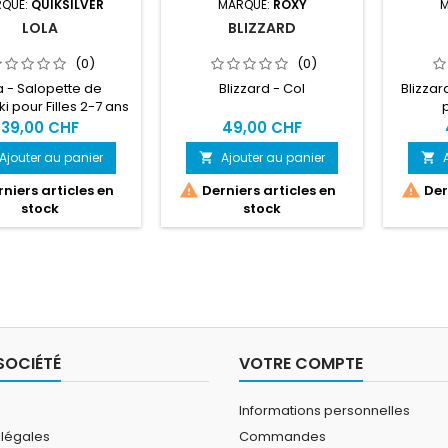
QUE:
QUIKSILVER
MARQUE:
ROXY
M
LOLA
BLIZZARD
(0)
(0)
a - Salopette de
Blizzard - Col
Blizzar
i pour Filles 2-7 ans
39,00 CHF
49,00 CHF
Ajouter au panier
Ajouter au panier




niers articles en
Derniers articles en
Dern
stock
stock
SOCIÉTÉ
VOTRE COMPTE
Informations personnelles
 légales
Commandes