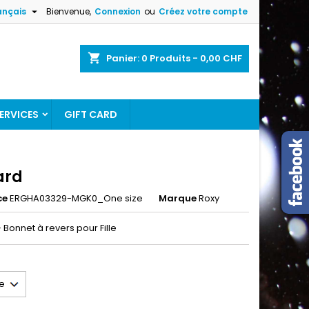

ançais
Bienvenue,
Connexion
ou
Créez votre compte
×
×
×
shopping_cart
Panier:
0
Produits - 0,00 CHF
ERVICES
GIFT CARD
n
s
ard
ce
ERGHA03329-MGK0_One size
Marque
Roxy
- Bonnet à revers pour Fille