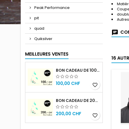
Matièr
Peak Performance
Coupe
doublu
pit
Autres
quad
COM
Quiksilver
MEILLEURES VENTES
16 AUT
BON CADEAU DE 100.- CHF
100,00 CHF
favorite_border
BON CADEAU DE 200.- CHF
200,00 CHF
favorite_border