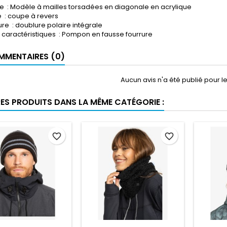
e : Modèle à mailles torsadées en diagonale en acrylique
 : coupe à revers
re : doublure polaire intégrale
 caractéristiques : Pompon en fausse fourrure
MENTAIRES (0)
Aucun avis n'a été publié pour 
RES PRODUITS DANS LA MÊME CATÉGORIE :
favorite_border
favorite_border