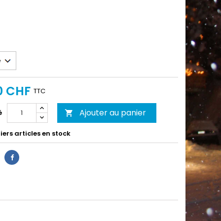
0 CHF
TTC
Ajouter au panier
é

ers articles en stock