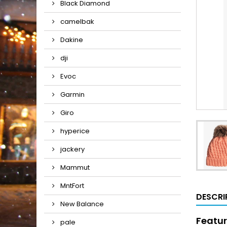
Black Diamond
camelbak
Dakine
dji
Evoc
Garmin
Giro
hyperice
jackery
Mammut
MntFort
DESCRI
New Balance
Featu
pale