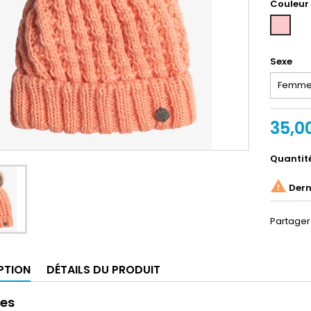
Couleur
Rose
Sexe
35,0
Quantit

Derni
Partager
PTION
DÉTAILS DU PRODUIT
res