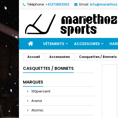
Téléphone:
+41272882353
Email:
info@mariethoz
M
C
C
add_circle_outline
Vo
No
d'e
VÊTEMENTS
ACCESSOIRES
HAR
Accueil
Accessoires
Casquettes / Bonnets
CASQUETTES / BONNETS
MARQUES
100percent
Arena
Atomic