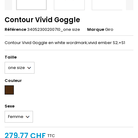
Contour Vivid Goggle
Référence
34052300200710_one size
Marque
Giro
Contour Vivid Goggle en white wordmark;vivid ember S2;+S1
Taille
Couleur
Brun
Sexe
279,77 CHF
TTC