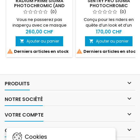
RADIUM PRIME SIGMA
SENTRY PRO SIGMA
PHOTOCHROMIC (AND
PHOTOCHROMIC
EXTRA LENS)
(0)
(0)
Vous ne passerez pas
Conçu pour les riders en
inaperçu avec ce masque
quête d’un look et d’un
stylé et performant, le plus
confort irréprochables, le
260,00 CHF
170,00 CHF
technique jamais conçu par
masque Sentry Pro de
Ajouter au panier
Ajouter au panier


Salomon.
Salomon offre l’équilibre
parfait entre style et


Derniers articles en stock
Derniers articles en stock
performance.

PRODUITS

NOTRE SOCIÉTÉ

VOTRE COMPTE

CONTACT
Cookies