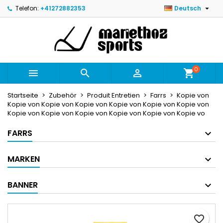

Telefon:
+41272882353
Deutsch
×
×
×
My wishlists
Wunschliste erstellen
Anmelden
Create new list
add_circle_outline
Sie müssen angemeldet sein, um Artikel Ihrer
Name der Wunschliste
Wunschliste hinzufügen zu können.
0



shopping_cart
Abbrechen
Anmelden
Startseite
Zubehör
Produit Entretien
Farrs
Kopie von
Abbrechen
Wunschliste erstellen
Kopie von Kopie von Kopie von Kopie von Kopie von Kopie von
Kopie von Kopie von Kopie von Kopie von Kopie von Kopie vo
FARRS
MARKEN
BANNER
favorite_border