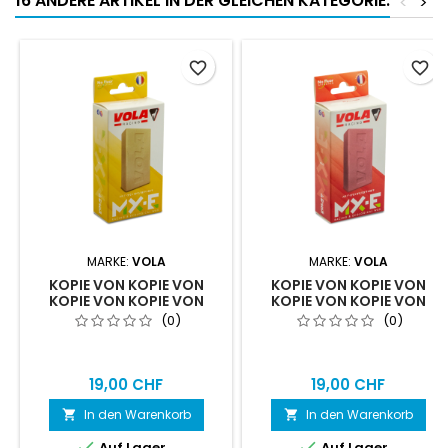
16 ANDERE ARTIKEL IN DER GLEICHEN KATEGORIE:
<
>
favorite_border
favorite_border
MARKE:
VOLA
MARKE:
VOLA
KOPIE VON KOPIE VON
KOPIE VON KOPIE VON
KOPIE VON KOPIE VON
KOPIE VON KOPIE VON
KOPIE VON KOPIE VON
KOPIE VON KOPIE VON
(0)
(0)
KOPIE VON KOPIE VON
KOPIE VON KOPIE VON
KOPIE VON KOPIE VON
KOPIE VON KOPIE VON
KOPIE VON KOPIE VON
FARTS SOLDE 80G 222004
KOPIE VO
19,00 CHF
19,00 CHF
In den Warenkorb
In den Warenkorb




Auf Lager
Auf Lager