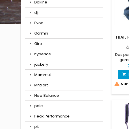
Dakine
dji
Evoc
Garmin
TRAIL
Giro
hyperice
Des pe
gamm
jackery
mini
protect
Mammut

de nive

Nur 
MntFort
perform
max
New Balance
co
compac
pale
sans co
les
Peak Performance
journé
pit