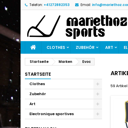
Telefon:
+41272882353
Email:
info@mariethoz.c
M
(
W
A
add_circle_outline
((
Si
Na
zu
CLOTHES
ZUBEHÖR
ART
E
Startseite
Marken
Evoc
ARTIK
STARTSEITE
Clothes
59 Artike
Zubehör
Art
Electronique sportives