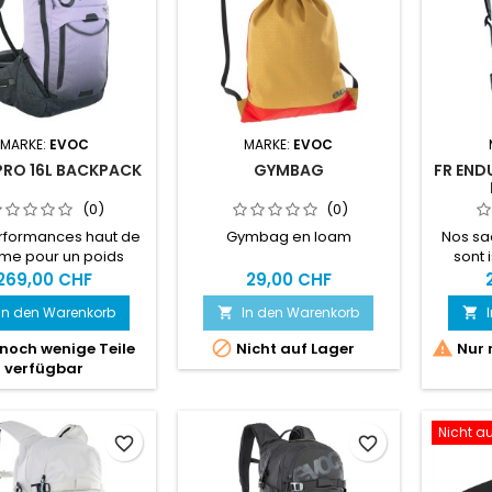
MARKE:
EVOC
MARKE:
EVOC
 PRO 16L BACKPACK
GYMBAG
FR END
(0)
(0)
rformances haut de
Gymbag en loam
Nos sa
e pour un poids
sont 
mal : le sac à dos
parf
269,00 CHF
29,00 CHF
eur avec protection
d'aérat
In den Warenkorb
In den Warenkorb


au supérieur (niveau
haut d
2) assure des
de 


noch wenige Teile
Nicht auf Lager
Nur 
ances et un confort
PROTE
verfügbar
imum grâce à sa
l'end
upe sportive et
BL
te et à son soutien
comp
Nicht a
mpromis. Idéal pour
randonné
favorite_border
favorite_border
 excursions d'une
vélo. 
e ou les randonnées
LITESHI