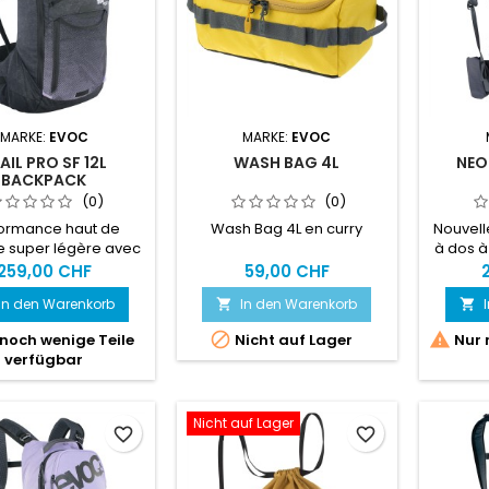
MARKE:
EVOC
MARKE:
EVOC
AIL PRO SF 12L
WASH BAG 4L
NEO
BACKPACK
(0)
(0)
ormance haut de
Wash Bag 4L en curry
Nouvell
super légère avec
à dos à
ction dorsale sous
offrant
259,00 CHF
59,00 CHF
ompacte - en taille
exce
In den Warenkorb
In den Warenkorb


r les cyclistes avec
aérat
 court. Le sac à dos
concept


noch wenige Teile
Nicht auf Lager
Nur 
teur TRAIL PRO SF 12
la p
verfügbar
compagnon idéal des
AIRSHIE
es ambitieux et brille
10 an
les sentiers par sa
dans l
Nicht auf Lager
aison d'un maintien
protecti
favorite_border
favorite_border
 compromis, d'un
les nor
t maximal et d'une
en mat
tion maximale. La...
confort