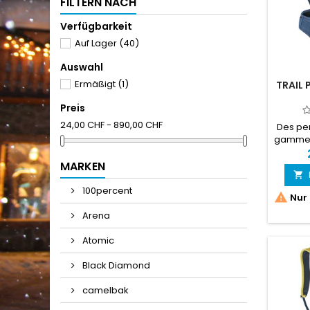
FILTERN NACH
Verfügbarkeit
Auf Lager
(40)
Auswahl
Ermäßigt
(1)
TRAIL 
Preis
24,00 CHF - 890,00 CHF
Des pe
gamme 
la form
La c
MARKEN

d'une 
(nivea
100percent

Nur 
dorsal o
à dos
Arena
pour 
rando
Atomic
Black Diamond
camelbak