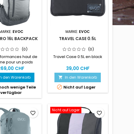
MARKE:
EVOC
MARKE:
EVOC
PRO 16L BACKPACK
TRAVEL CASE 0.5L
(0)
(0)
rformances haut de
Travel Case 0.5L en black
e pour un poids
al : le sac à dos
269,00 CHF
39,00 CHF
eur avec protection
In den Warenkorb
In den Warenkorb

u supérieur (niveau
) assure des

noch wenige Teile
Nicht auf Lager
ances et un confort
verfügbar
mum grâce à sa
upe sportive et
e et à son soutien
Nicht auf Lager
mpromis. Idéal pour
favorite_border
favorite_border
excursions d'une
 ou les randonnées
prolongées.