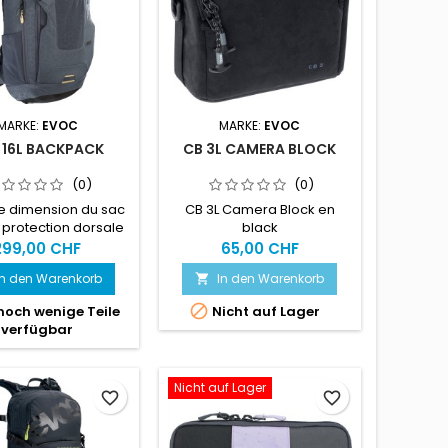
MARKE:
EVOC
MARKE:
EVOC
 16L BACKPACK
CB 3L CAMERA BLOCK
(0)
(0)
e dimension du sac
CB 3L Camera Block en
 protection dorsale
black
 un confort de port
299,00 CHF
65,00 CHF
ptionnel et une
In den Warenkorb
In den Warenkorb

ion maximale. Le
 révolutionnaire de

noch wenige Teile
Nicht auf Lager
rotection dorsale
verfügbar
LD est le résultat de
nées d’expérience
a technologie des
Nicht auf Lager
ons dorsales, alliant
favorite_border
favorite_border
mes les plus élevées
ière de sécurité au
 de port maximal...