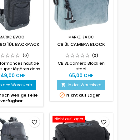
cas...
MARKE:
EVOC
MARKE:
EVOC
PRO 10L BACKPACK
CB 3L CAMERA BLOCK
(0)
(0)
rformances haut de
CB 3L Camera Block en
uper légères dans
steel
e la plus compacte :
249,00 CHF
65,00 CHF
mbinaison ultime
In den Warenkorb
In den Warenkorb

rotection maximale
 2) et d'un soutien

noch wenige Teile
Nicht auf Lager
ptimal en fait le sac
verfügbar
protecteur parfait
les courses ou les
nées ambitieuses.
Nicht auf Lager
favorite_border
favorite_border