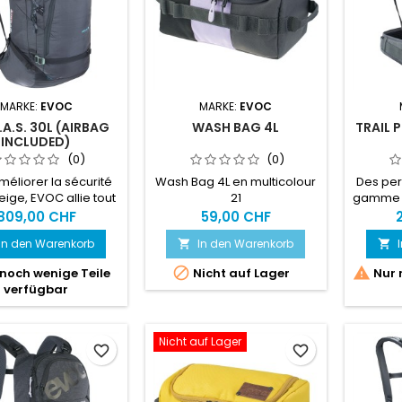
clés...
MARKE:
EVOC
MARKE:
EVOC
R.A.S. 30L (AIRBAG
WASH BAG 4L
TRAIL 
INCLUDED)
(0)
(0)
méliorer la sécurité
Wash Bag 4L en multicolour
Des pe
neige, EVOC allie tout
21
gamme s
oir-faire en matière
la form
809,00 CHF
59,00 CHF
abilité et de confort
La co
In den Warenkorb
In den Warenkorb


acs à dos pour son
d'une p
A.S. : sac à dos avec
(niveau


noch wenige Teile
Nicht auf Lager
Nur 
 spécial avalanches
dorsal o
verfügbar
patible avec la
à dos 
e du freeride et les
pour 
es à la campagne.
randon
Nicht auf Lager
favorite_border
favorite_border