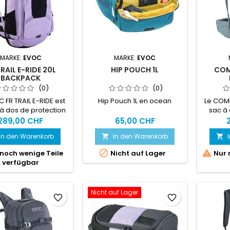
MARKE:
EVOC
MARKE:
EVOC
TRAIL E-RIDE 20L
HIP POUCH 1L
COM
BACKPACK
(0)
(0)
 FR TRAIL E-RIDE est
Hip Pouch 1L en ocean
Le COM
à dos de protection
sac à 
alement adapté et
pou
289,00 CHF
65,00 CHF
entant toutes les
pe
In den Warenkorb
In den Warenkorb


aractéristiques
compag
aires à la pratique
trafic 


noch wenige Teile
Nicht auf Lager
Nur 
tainbike électrique.
dorsale
verfügbar
le nouveau segment
PLUS,
-Bikes, nous avons
légère 
ti notre expérience
d'une ex
Nicht auf Lager
e développement de
des cho
favorite_border
favorite_border
dos sophistiqués afin
EN 16
evoir un sac spécial
protège
 Avec anneau porte-
de la c