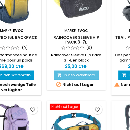
MARKE:
EVOC
MARKE:
EVOC
 PRO 16L BACKPACK
RAINCOVER SLEEVE HIP
TRAIL 
PACK 3-7L
(0)
(0)
rformances haut de
Raincover Sleeve Hip Pack
Des pe
e pour un poids
3-7L en black
gamm
mal : le sac à dos
minim
269,00 CHF
25,00 CHF
eur avec protection
protect
In den Warenkorb
In den Warenkorb


au supérieur (niveau
de nivea
2) assure des
2


noch wenige Teile
Nicht auf Lager
Nur 
ances et un confort
perform
verfügbar
imum grâce à sa
maxi
upe sportive et
co
te et à son soutien
compact
Nicht auf Lager
mpromis. Idéal pour
sans co
favorite_border
favorite_border
 excursions d'une
les 
e ou les randonnées
journée
prolongées.