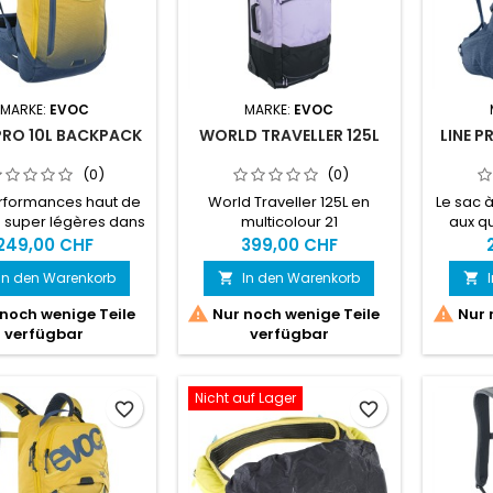
MARKE:
EVOC
MARKE:
EVOC
PRO 10L BACKPACK
WORLD TRAVELLER 125L
LINE 
(0)
(0)
rformances haut de
World Traveller 125L en
Le sac 
super légères dans
multicolour 21
aux qu
e la plus compacte :
offr
249,00 CHF
399,00 CHF
ombinaison ultime
maxim
In den Warenkorb
In den Warenkorb


protection maximale
vertébr
u 2) et d'un soutien
grâce à


noch wenige Teile
Nur noch wenige Teile
Nur 
ptimal en fait le sac
protecti
verfügbar
verfügbar
 protecteur parfait
la mo
les courses ou les
soulage
nnées ambitieuses.
dos grâ
Nicht auf Lager
unifor
favorite_border
favorite_border
épaul
tandis 
s'as