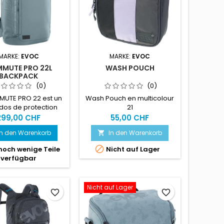
MARKE:
EVOC
MARKE:
EVOC
MUTE PRO 22L
WASH POUCH
BACKPACK
(0)
(0)
MUTE PRO 22 est un
Wash Pouch en multicolour
dos de protection
21
r les cyclistes
299,00 CHF
55,00 CHF
ndulaires et un
In den Warenkorb
In den Warenkorb

non idéal dans le
urbain. Sa protection

noch wenige Teile
Nicht auf Lager
 intégrée LITESHIELD
verfügbar
 particulièrement
et flexible, dispose
cellente absorption
Nicht auf Lager
cs (certifiée selon
favorite_border
favorite_border
21-2 ; niveau 2) et
 une grande partie
olonne vertébrale en