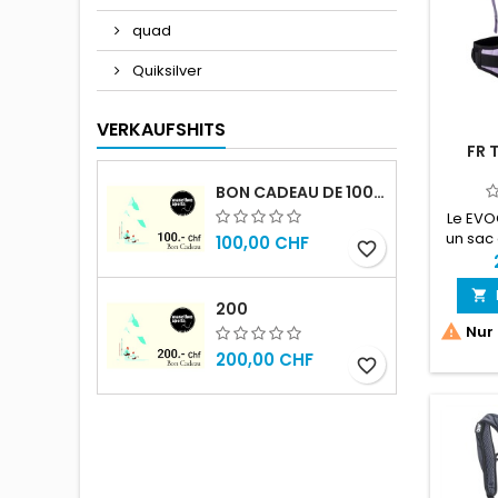
quad
Quiksilver
VERKAUFSHITS
FR 
BON CADEAU DE 100.- CHF
Le EVOC
un sac 
100,00 CHF
favorite_border
spéci
prés

c
200
nécess

Nur 
du moun
Pour 
200,00 CHF
favorite_border
des E
inves
dans l
sacs à 
de conc
E-Bike.