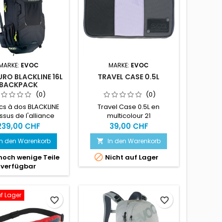
MARKE:
EVOC
MARKE:
EVOC
URO BLACKLINE 16L
TRAVEL CASE 0.5L
BACKPACK
(0)
(0)
cs à dos BLACKLINE
Travel Case 0.5L en
issus de l'alliance
multicolour 21
aite d'un système
239,00 CHF
39,00 CHF
ion innovateur et du
In den Warenkorb
In den Warenkorb

egré technologique
nos SACS À DOS

noch wenige Teile
Nicht auf Lager
CTOR. Conçu pour
verfügbar
uro, le FR ENDURO
ACKLINE est le
agnon idéal des
uf Lager
es et trails ardus à
favorite_border
favorite_border
PROTECTION DORSALE
ELD avec absorption