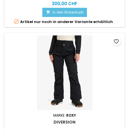
Touring Pants, le Taiss Pro répond à toutes les attentes.
300,00 CHF
In den Warenkorb


Artikel nur noch in anderer Variante erhältlich
favorite_border
MARKE:
ROXY
DIVERSION