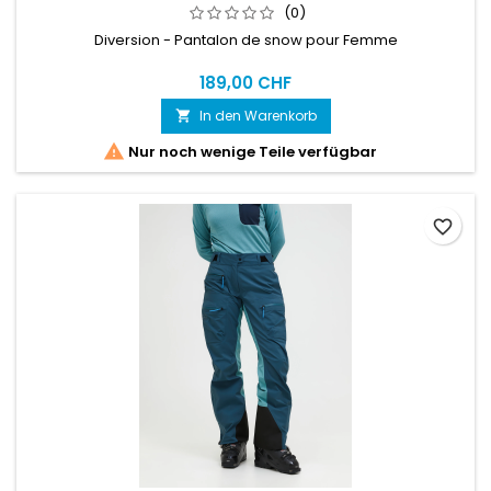
(0)
Diversion - Pantalon de snow pour Femme
189,00 CHF
In den Warenkorb


Nur noch wenige Teile verfügbar
favorite_border