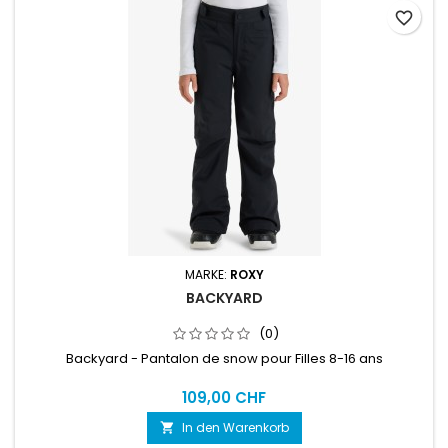
favorite_border
MARKE:
ROXY
BACKYARD
(0)
Backyard - Pantalon de snow pour Filles 8-16 ans
109,00 CHF
In den Warenkorb
