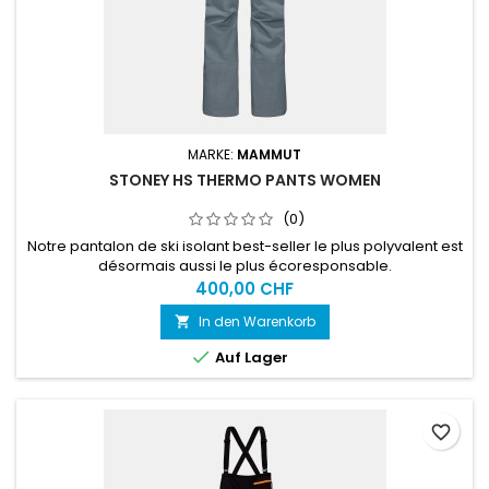
MARKE:
MAMMUT
STONEY HS THERMO PANTS WOMEN
(0)
Notre pantalon de ski isolant best-seller le plus polyvalent est
désormais aussi le plus écoresponsable.
400,00 CHF
In den Warenkorb


Auf Lager
favorite_border