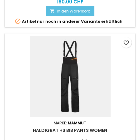
treks en toute saison.
160,00 CHF
In den Warenkorb


Artikel nur noch in anderer Variante erhältlich
favorite_border
MARKE:
MAMMUT
HALDIGRAT HS BIB PANTS WOMEN