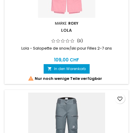
MARKE:
ROXY
LOLA
(0)
Lola - Salopette de snow/ski pour Filles 2-7 ans
109,00 CHF
In den Warenkorb


Nur noch wenige Teile verfügbar
favorite_border