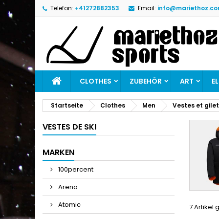
Telefon:
+41272882353
Email:
info@mariethoz.c
M
(
W
A
add_circle_outline
((
Si
Na
zu
CLOTHES
ZUBEHÖR
ART
E
Startseite
Clothes
Men
Vestes et gile
VESTES DE SKI
MARKEN
100percent
Arena
Atomic
7 Artikel