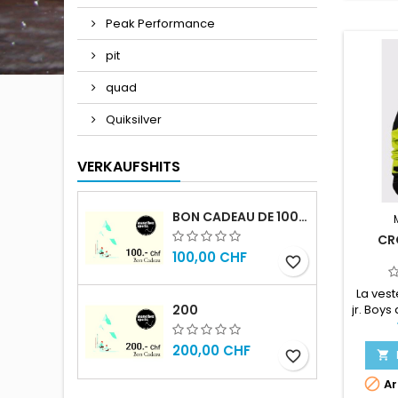
Peak Performance
pit
quad
Quiksilver
VERKAUFSHITS
BON CADEAU DE 100.- CHF
CR
100,00 CHF
favorite_border
WI
La ves
jr. Boys
200
idéa
aventuri
200,00 CHF
favorite_border

les m
Cett

Ar
d'hiv