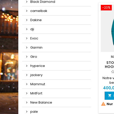
Black Diamond
-20%
camelbak
Dakine
dji
Evoc
Garmin
Giro
M
STO
hyperice
HOOD
jackery
Notre v
be
Mammut
polyva
400,
MntFort

éc
New Balance

Nur 
pale