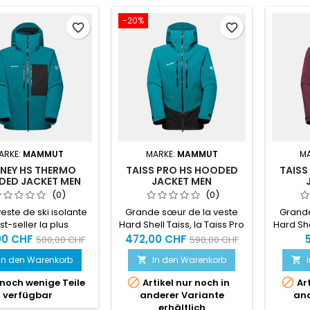
-20%
favorite_border
favorite_border
ARKE:
MAMMUT
MARKE:
MAMMUT
M
NEY HS THERMO
TAISS PRO HS HOODED
TAISS
ED JACKET MEN
JACKET MEN
(0)
(0)
este de ski isolante
Grande sœur de la veste
Grande
st-seller la plus
Hard Shell Taiss, la Taiss Pro
Hard She
lente est désormais
Hooded Jacket est notre
Hooded
00 CHF
472,00 CHF
500,00 CHF
590,00 CHF
aussi la plus
veste Hard Shell robuste,
veste 
In den Warenkorb
In den Warenkorb


oresponsable.
durable et
ultrafonctionnelle, capable
ultrafo


noch wenige Teile
Artikel nur noch in
Art
de relever tous les défis
de rel
verfügbar
anderer Variante
and
qu’elle pourra rencontrer
qu’ell
erhältlich