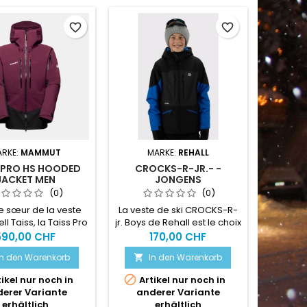
favorite_border
favorite_border
ARKE:
MAMMUT
MARKE:
REHALL
 PRO HS HOODED
CROCKS-R-JR.- -
JACKET MEN
JONGENS
WINTERSPORTJAS
(0)
(0)
 sœur de la veste
La veste de ski CROCKS-R-
ll Taiss, la Taiss Pro
jr. Boys de Rehall est le choix
 Jacket est notre
idéal pour les jeunes
590,00 CHF
170,00 CHF
Hard Shell robuste,
aventuriers prêts à affronter
In den Warenkorb
In den Warenkorb

durable et
les montagnes en hiver.
nctionnelle, capable
Cette veste de sports

ikel nur noch in
Artikel nur noch in
ever tous les défis
d'hiver est conçue pour
erer Variante
anderer Variante
e pourra rencontrer
garder les garçons au
erhältlich
erhältlich