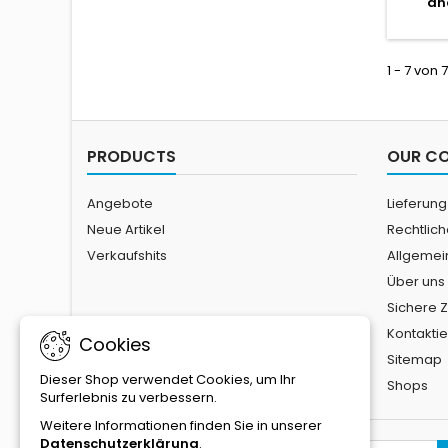
an
gard
chaud,
penda
préféré
1 - 7 von 
le s
coupe 
robus
PRODUCTS
OUR C
Angebote
Lieferung
Neue Artikel
Rechtlic
Verkaufshits
Allgemei
Über uns
Sichere 
Kontaktie
Cookies
Sitemap
Dieser Shop verwendet Cookies, um Ihr
Shops
Surferlebnis zu verbessern.
Weitere Informationen finden Sie in unserer
Datenschutzerklärung
.