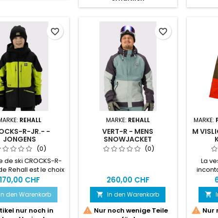
en montagne : des
en 
ascensions sur parois
ascen
verticales dures et glacées
vertica
aux descentes dans de
aux d
favorite_border
favorite_border
longs ravins abrupts.
long
MARKE:
REHALL
MARKE:
REHALL
MARKE:
OCKS-R-JR.- -
VERT-R - MENS
M VISL
JONGENS
SNOWJACKET
NTERSPORTJAS
(0)
(0)
te de ski CROCKS-R-
La ve
 de Rehall est le choix
incont
l pour les jeunes
aventur
170,00 CHF
260,00 CHF
ers prêts à affronter
au 
In den Warenkorb
In den Warenkorb


ontagnes en hiver.
e veste de sports


tikel nur noch in
Nur noch wenige Teile
Nur 
er est conçue pour