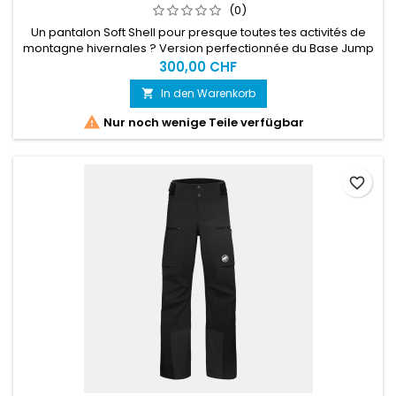
(0)
Un pantalon Soft Shell pour presque toutes tes activités de
montagne hivernales ? Version perfectionnée du Base Jump
Touring Pants, le Taiss Pro répond à toutes les attentes.
300,00 CHF
In den Warenkorb


Nur noch wenige Teile verfügbar
favorite_border