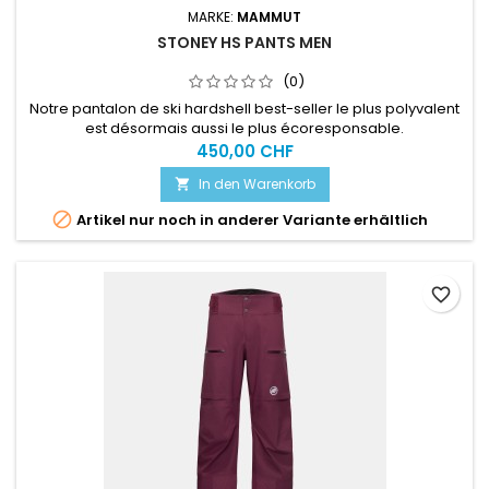
MARKE:
MAMMUT
STONEY HS PANTS MEN
(0)
Notre pantalon de ski hardshell best-seller le plus polyvalent
est désormais aussi le plus écoresponsable.
450,00 CHF
In den Warenkorb


Artikel nur noch in anderer Variante erhältlich
favorite_border