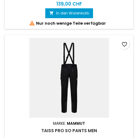
139,00 CHF
In den Warenkorb


Nur noch wenige Teile verfügbar
favorite_border
MARKE:
MAMMUT
TAISS PRO SO PANTS MEN