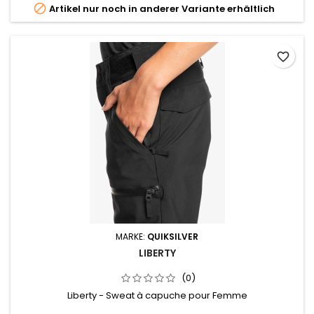

Artikel nur noch in anderer Variante erhältlich
favorite_border
MARKE:
QUIKSILVER
LIBERTY
(0)
Liberty - Sweat à capuche pour Femme