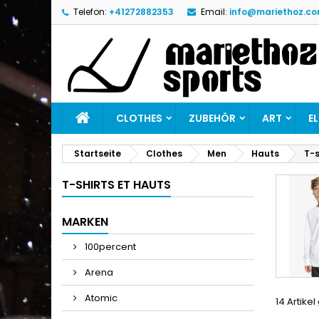
Telefon:
+41272882353
Email:
info@mariethoz.c
M
(
W
A
add_circle_outline
((
Si
Na
zu
CLOTHES
ZUBEHÖR
ART
E
Startseite
Clothes
Men
Hauts
T-s
T-SHIRTS ET HAUTS
MARKEN
100percent
Arena
Atomic
14 Artike