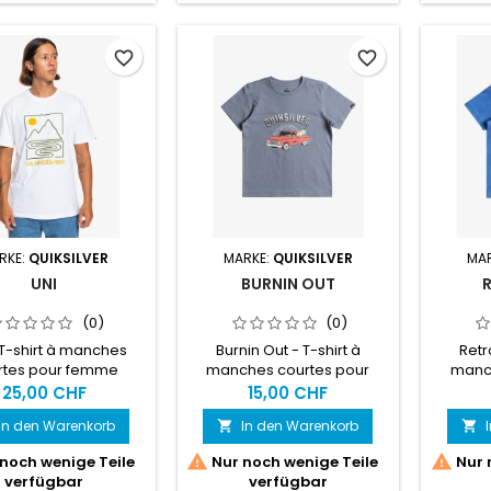
favorite_border
favorite_border
RKE:
QUIKSILVER
MARKE:
QUIKSILVER
MA
UNI
BURNIN OUT
(0)
(0)
 T-shirt à manches
Burnin Out - T-shirt à
Retro
rtes pour femme
manches courtes pour
manch
Garçons 2-7 ans
Ga
25,00 CHF
15,00 CHF
In den Warenkorb
In den Warenkorb




noch wenige Teile
Nur noch wenige Teile
Nur 
verfügbar
verfügbar