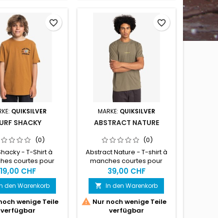
favorite_border
favorite_border
RKE:
QUIKSILVER
MARKE:
QUIKSILVER
URF SHACKY
ABSTRACT NATURE
(0)
(0)
Shacky - T-Shirt à
Abstract Nature - T-shirt à
es courtes pour
manches courtes pour
rçon 8-16 ans
Homme
19,00 CHF
39,00 CHF
In den Warenkorb
In den Warenkorb


noch wenige Teile
Nur noch wenige Teile
verfügbar
verfügbar