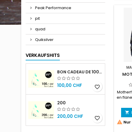
Peak Performance
pit
quad
Quiksilver
VERKAUFSHITS
MA
BON CADEAU DE 100.- CHF
MOT
100,00 CHF
favorite_border
Motherf
en flan
200

200,00 CHF
favorite_border

Nur 