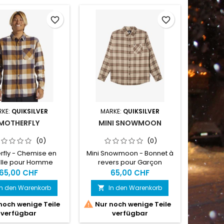
favorite_border
favorite_border
RKE:
QUIKSILVER
MARKE:
QUIKSILVER
MOTHERFLY
MINI SNOWMOON
(0)
(0)
rfly - Chemise en
Mini Snowmoon - Bonnet à
elle pour Homme
revers pour Garçon
65,00 CHF
65,00 CHF
In den Warenkorb
In den Warenkorb


noch wenige Teile
Nur noch wenige Teile
verfügbar
verfügbar