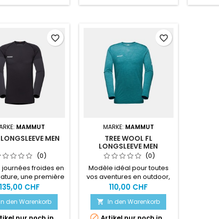
favorite_border
favorite_border
ARKE:
MAMMUT
MARKE:
MAMMUT
 LONGSLEEVE MEN
TREE WOOL FL
LONGSLEEVE MEN
(0)
(0)
s journées froides en
Modèle idéal pour toutes
nature, une première
vos aventures en outdoor,
uche chaude et
le t-shirt Tree Wool est à la
135,00 CHF
110,00 CHF
morégulatrice est
fois polyvalent et ultra-
In den Warenkorb
In den Warenkorb

primordiale.
performant.

tikel nur noch in
Artikel nur noch in