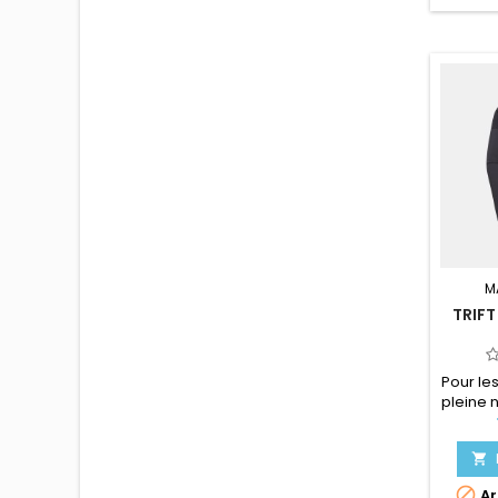
M
TRIFT
Pour le
pleine 
co
ther


Ar