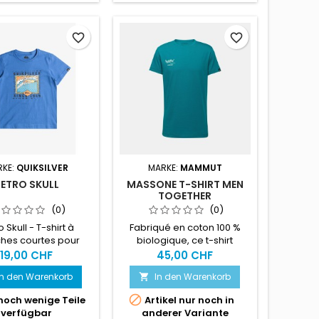
favorite_border
favorite_border
RKE:
QUIKSILVER
MARKE:
MAMMUT
RETRO SKULL
MASSONE T-SHIRT MEN
TOGETHER
(0)
(0)
 Skull - T-shirt à
Fabriqué en coton 100 %
es courtes pour
biologique, ce t-shirt
rçons 2-7 ans
classique de poids moyen
19,00 CHF
45,00 CHF
au toucher doux est fidèle à
In den Warenkorb
In den Warenkorb

nos standards de qualité.

noch wenige Teile
Artikel nur noch in
verfügbar
anderer Variante