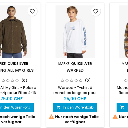
favorite_border
favorite_border
RKE:
QUIKSILVER
MARKE:
QUIKSILVER
MA
ING ALL MY GIRLS
WARPED
(0)
(0)
All My Girls - Polaire
Warped - T-shirt à
Mothe
zip pour Filles 4-16
manches longues pour
flan
ans
Garçon 8-16
75,00 CHF
25,00 CHF
In den Warenkorb
In den Warenkorb




noch wenige Teile
Nur noch wenige Teile
Nur 
verfügbar
verfügbar