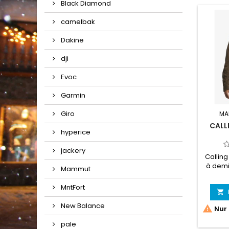
Black Diamond
camelbak
Dakine
dji
Evoc
Garmin
Giro
MA
CALL
hyperice
jackery
Calling 
à demi-
Mammut
MntFort

New Balance

Nur 
pale