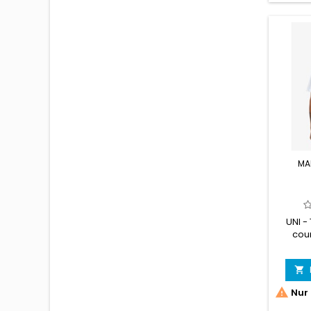
MA
UNI -
cou


Nur 