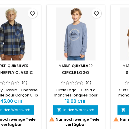
favorite_border
favorite_border
RKE:
QUIKSILVER
MARKE:
QUIKSILVER
MA
HERFLY CLASSIC
CIRCLE LOGO
S
(0)
(0)
ly Classic - Chemise
Circle Logo - T-shirt à
Surf 
elle pour Garçon 8-16
manches longues pour
manch
Garçon 8-16
Ga
45,00 CHF
19,00 CHF
In den Warenkorb
In den Warenkorb




noch wenige Teile
Nur noch wenige Teile
Nur 
verfügbar
verfügbar