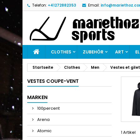
Telefon:
+41272882353
Email:
info@mariethoz.c
M
(
W
A
add_circle_outline
((
Si
Na
zu
CLOTHES
ZUBEHÖR
ART
E
Startseite
Clothes
Men
Vestes et gile
VESTES COUPE-VENT
MARKEN
100percent
Arena
Atomic
1 Artikel