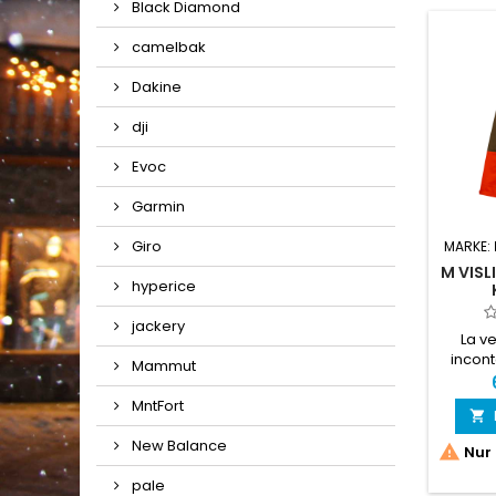
Black Diamond
camelbak
Dakine
dji
Evoc
Garmin
Giro
MARKE:
M VISL
hyperice
jackery
La v
incon
Mammut
aventur
au 
MntFort

New Balance

Nur 
pale