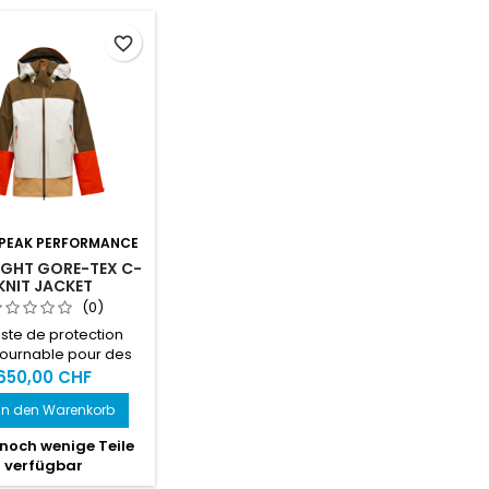
favorite_border
PEAK PERFORMANCE
IGHT GORE-TEX C-
KNIT JACKET
(0)
este de protection
tournable pour des
es inoubliables tout
650,00 CHF
long de l’année.
In den Warenkorb
noch wenige Teile
verfügbar