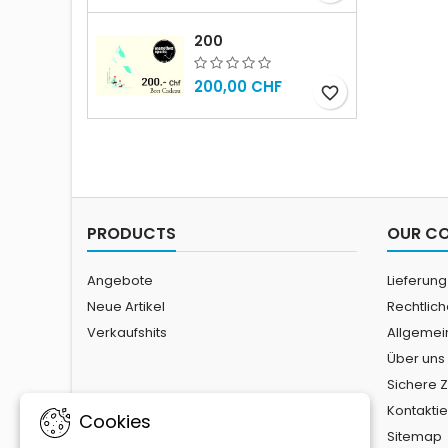
200
200,00 CHF
favorite_border
PRODUCTS
OUR C
Angebote
Lieferung
Neue Artikel
Rechtlic
Verkaufshits
Allgemei
Über uns
Sichere 
Kontaktie
Cookies
Sitemap