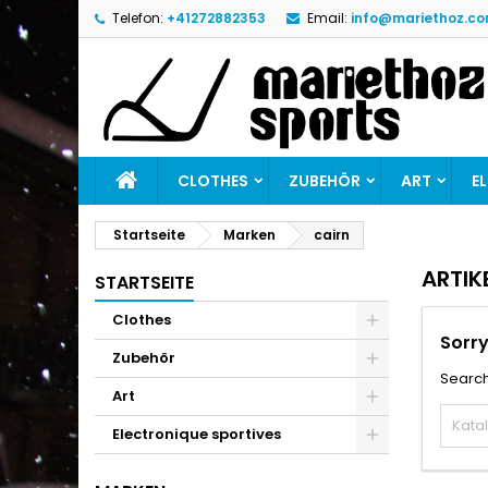
Telefon:
+41272882353
Email:
info@mariethoz.c
M
(
W
A
add_circle_outline
((
Si
Na
zu
CLOTHES
ZUBEHÖR
ART
E
Startseite
Marken
cairn
ARTIK
STARTSEITE
Clothes
Sorry
Zubehör
Search
Art
Electronique sportives