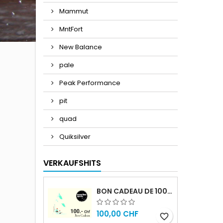
Mammut
MntFort
New Balance
pale
Peak Performance
pit
quad
Quiksilver
VERKAUFSHITS
BON CADEAU DE 100.- CHF
100,00 CHF
favorite_border