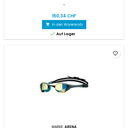
-
160,34 CHF
In den Warenkorb


Auf Lager
favorite_border
MARKE:
ARENA