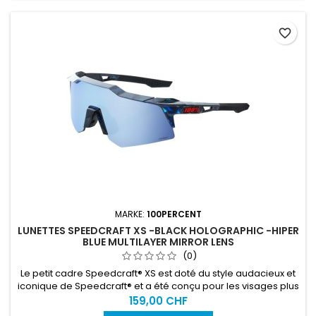
favorite_border
MARKE:
100PERCENT
LUNETTES SPEEDCRAFT XS -BLACK HOLOGRAPHIC -HIPER
BLUE MULTILAYER MIRROR LENS
(0)
Le petit cadre Speedcraft® XS est doté du style audacieux et
iconique de Speedcraft® et a été conçu pour les visages plus
petits, les femmes intransigeantes et les jeunes athlètes qui
159,00 CHF
souhaitent la même excellente ligne de vue et audace que