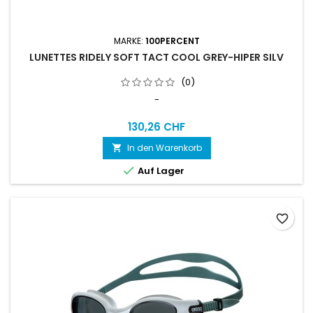
MARKE:
100PERCENT
LUNETTES RIDELY SOFT TACT COOL GREY-HIPER SILV
(0)
-
130,26 CHF
In den Warenkorb


Auf Lager
favorite_border