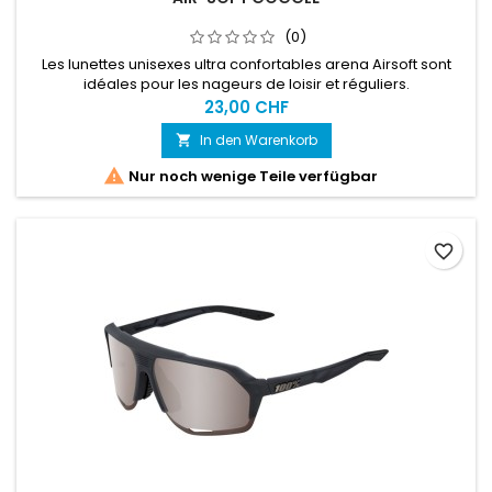
(0)
Les lunettes unisexes ultra confortables arena Airsoft sont
idéales pour les nageurs de loisir et réguliers.
23,00 CHF
In den Warenkorb


Nur noch wenige Teile verfügbar
favorite_border