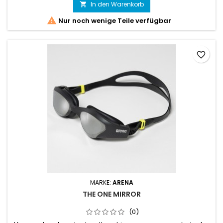
In den Warenkorb

l'OG.

Nur noch wenige Teile verfügbar
favorite_border
MARKE:
ARENA
THE ONE MIRROR
(0)