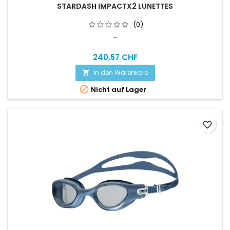
STARDASH IMPACTX2 LUNETTES
(0)
-
240,57 CHF
In den Warenkorb


Nicht auf Lager
favorite_border