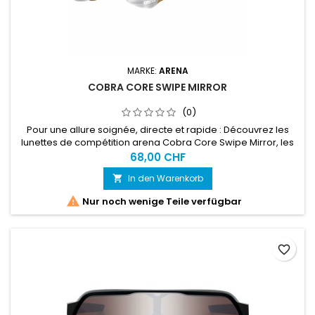
MARKE:
ARENA
COBRA CORE SWIPE MIRROR
(0)
Pour une allure soignée, directe et rapide : Découvrez les
lunettes de compétition arena Cobra Core Swipe Mirror, les
plus confortables et stylées de la gamme, dotées de verres
68,00 CHF
à effet miroir.
In den Warenkorb


Nur noch wenige Teile verfügbar
favorite_border