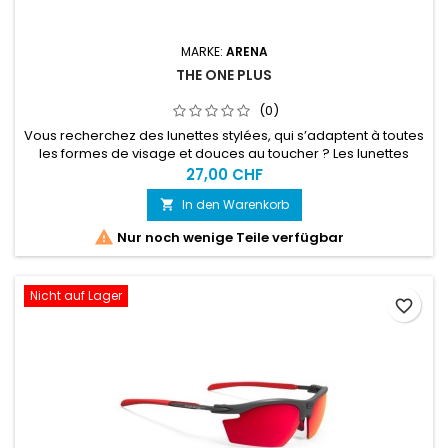
MARKE:
ARENA
THE ONE PLUS
(0)
Vous recherchez des lunettes stylées, qui s’adaptent à toutes
les formes de visage et douces au toucher ? Les lunettes
confortables arena The One Plus sont idéales pour les
27,00 CHF
nageurs, nageuses et triathlètes.
In den Warenkorb


Nur noch wenige Teile verfügbar
Nicht auf Lager
favorite_border