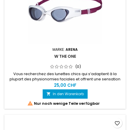
MARKE:
ARENA
W THE ONE
(0)
Vous recherchez des lunettes chics qui s’adaptent à la
plupart des physionomies faciales et offrent une sensation
délicate sur la peau ? Les lunettes confortables arena The
25,00 CHF
One pour femmes sont idéales pour les jeunes nageuses de
In den Warenkorb

fitness.

Nur noch wenige Teile verfügbar
favorite_border