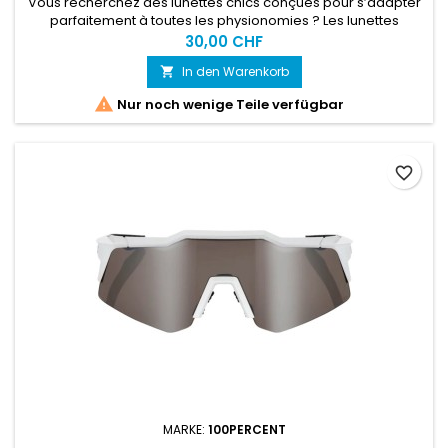
Vous recherchez des lunettes chics conçues pour s’adapter
parfaitement à toutes les physionomies ? Les lunettes
unisexes arena The One Mirror sont confortables et conçues
30,00 CHF
tant pour les nageurs de loisir que les nageurs réguliers.
In den Warenkorb


Nur noch wenige Teile verfügbar
favorite_border
MARKE:
100PERCENT