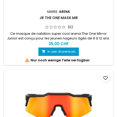
MARKE:
ARENA
JR THE ONE MASK MR
(0)
Ce masque de natation super cool arena The One Mirror
Junior est conçu pour les jeunes nageurs âgés de 6 à 12 ans.
35,00 CHF
In den Warenkorb


Nur noch wenige Teile verfügbar
favorite_border