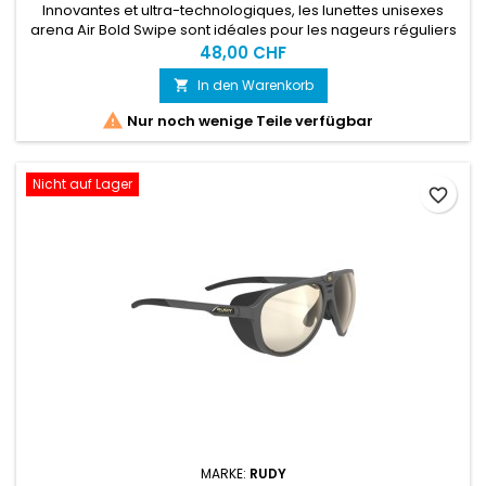
Innovantes et ultra-technologiques, les lunettes unisexes
arena Air Bold Swipe sont idéales pour les nageurs réguliers
et les triathlètes qui recherchent les équipements les plus
48,00 CHF
performants qu’il soit.
In den Warenkorb


Nur noch wenige Teile verfügbar
Nicht auf Lager
favorite_border
MARKE:
RUDY