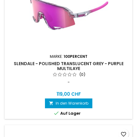
MARKE:
100PERCENT
SLENDALE - POLISHED TRANSLUCENT GREY - PURPLE
MULTILAYE
(0)
-
119,00 CHF
In den Warenkorb


Auf Lager
favorite_border