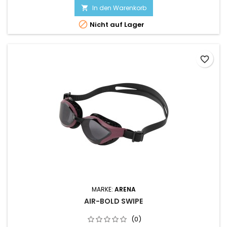
In den Warenkorb


Nicht auf Lager
favorite_border
MARKE:
ARENA
AIR-BOLD SWIPE
(0)