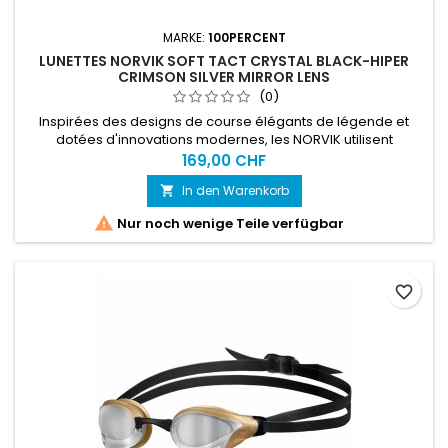
MARKE:
100PERCENT
LUNETTES NORVIK SOFT TACT CRYSTAL BLACK-HIPER
CRIMSON SILVER MIRROR LENS
(0)
Inspirées des designs de course élégants de légende et
dotées d'innovations modernes, les NORVIK utilisent
technologie et fonctionnalité pour s'adapter à toutes les
169,00 CHF
situations. Équipées de protections latérales amovibles pour
In den Warenkorb

une protection supplémentaire contre les éléments, les
NORVIK offrent des performances illimitées dans toutes les

Nur noch wenige Teile verfügbar
circonstances.
favorite_border