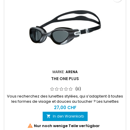
MARKE:
ARENA
THE ONE PLUS
(0)
Vous recherchez des lunettes stylées, qui s’adaptent à toutes
les formes de visage et douces au toucher ? Les lunettes
confortables arena The One Plus sont idéales pour les
27,00 CHF
nageurs, nageuses et triathlètes.
In den Warenkorb


Nur noch wenige Teile verfügbar