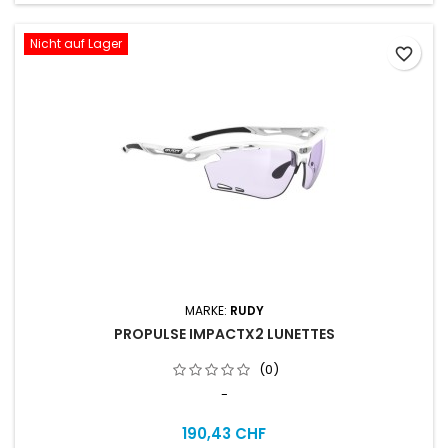
Nicht auf Lager
favorite_border
MARKE:
RUDY
PROPULSE IMPACTX2 LUNETTES
(0)
-
190,43 CHF