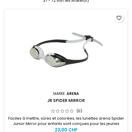
37 - 72 von 185 Artikel(n)
favorite_border
MARKE:
ARENA
JR SPIDER MIRROR
(0)
Faciles à mettre, sûres et colorées, les lunettes arena Spider
Junior Mirror pour enfants sont conçues pour les jeunes
nageurs de 6 à 12 ans.
23,00 CHF