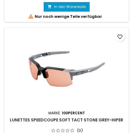
In den Warenkorb


Nur noch wenige Teile verfügbar
favorite_border
MARKE:
100PERCENT
LUNETTES SPEEDCOUPE SOFT TACT STONE GREY-HIPER
(0)