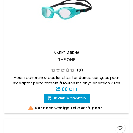
MARKE:
ARENA
THE ONE
(0)
Vous recherchez des lunettes tendance conçues pour
s’adapter parfaitement à toutes les physionomies ? Les
lunettes confortables arena The One sont conçues aussi bien
25,00 CHF
pour les nageurs de loisir que les nageurs réguliers.
In den Warenkorb


Nur noch wenige Teile verfügbar
favorite_border