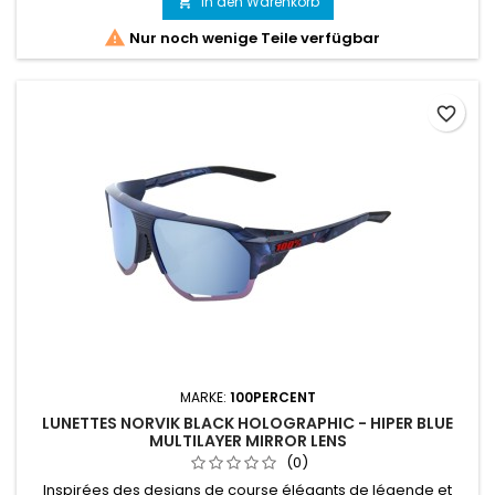
In den Warenkorb


Nur noch wenige Teile verfügbar
favorite_border
MARKE:
100PERCENT
LUNETTES NORVIK BLACK HOLOGRAPHIC - HIPER BLUE
MULTILAYER MIRROR LENS
(0)
Inspirées des designs de course élégants de légende et