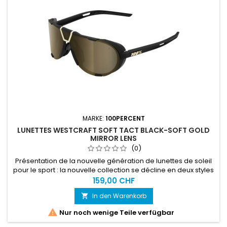
MARKE:
100PERCENT
LUNETTES WESTCRAFT SOFT TACT BLACK-SOFT GOLD
MIRROR LENS
(0)
Présentation de la nouvelle génération de lunettes de soleil
pour le sport : la nouvelle collection se décline en deux styles
puissants qui fonctionnent à la perfection. Westcraft +
159,00 CHF
Eastcraft correspondent à notre définition de la beauté
In den Warenkorb

ultime, à parts égales entre élégance et performance. Ce
mélange parfait de style et dehaute couture avec le nec

Nur noch wenige Teile verfügbar
plus...