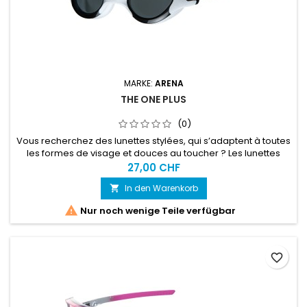
MARKE:
ARENA
THE ONE PLUS
(0)
Vous recherchez des lunettes stylées, qui s’adaptent à toutes
les formes de visage et douces au toucher ? Les lunettes
confortables arena The One Plus sont idéales pour les
27,00 CHF
nageurs, nageuses et triathlètes.
In den Warenkorb


Nur noch wenige Teile verfügbar
favorite_border