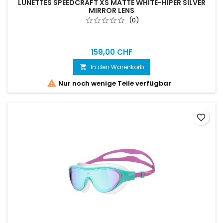
LUNETTES SPEEDCRAFT XS MATTE WHITE-HIPER SILVER
MIRROR LENS
(0)
159,00 CHF
In den Warenkorb


Nur noch wenige Teile verfügbar
favorite_border