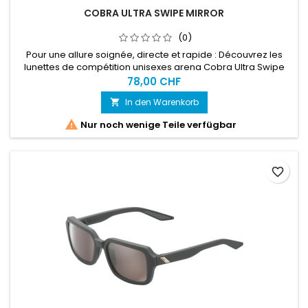
COBRA ULTRA SWIPE MIRROR
(0)
Pour une allure soignée, directe et rapide : Découvrez les
lunettes de compétition unisexes arena Cobra Ultra Swipe
Mirror, les plus perfectionnées de la gamme.
78,00 CHF
In den Warenkorb


Nur noch wenige Teile verfügbar
favorite_border